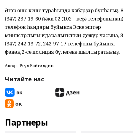
Әгәр ошо кеше тураһында хәбәрҙар булһағыҙ, 8
(347) 237-19-60 йәки 02 (102 – кеҫә телефонынан)
телефон һандары буйынса Эске эштәр
министрлығы идаралығының дежур часына, 8
(347) 242-13-72, 242-97-17 телефоны буйынса
Өфөнөң 2-се полиция бүлегенә шылтыратығыҙ.
Автор:
Рәсүл Байгилдин
Читайте нас
Партнеры