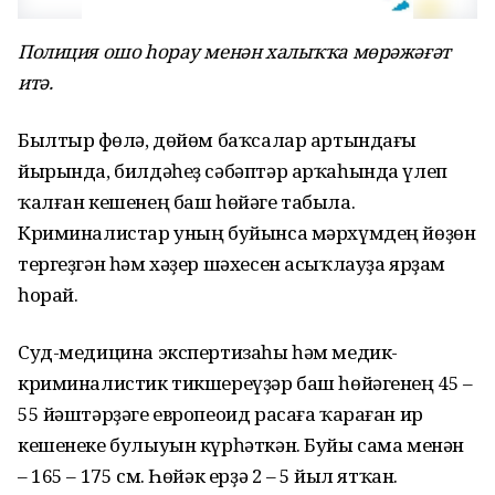
Полиция ошо һорау менән халыҡҡа мөрәжәғәт
итә.
Былтыр Өфөлә, дөйөм баҡсалар артындағы
йырында, билдәһеҙ сәбәптәр арҡаһында үлеп
ҡалған кешенең баш һөйәге табыла.
Криминалистар уның буйынса мәрхүмдең йөҙөн
тергеҙгән һәм хәҙер шәхесен асыҡлауҙа ярҙам
һорай.
Суд-медицина экспертизаһы һәм медик-
криминалистик тикшереүҙәр баш һөйәгенең 45 –
55 йәштәрҙәге европеоид расаға ҡараған ир
кешенеке булыуын күрһәткән. Буйы сама менән
– 165 – 175 см. Һөйәк ерҙә 2 – 5 йыл ятҡан.