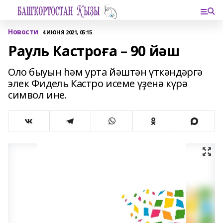
Новости
4 ИЮНЯ 2021, 05:15
Рауль Кастроға – 90 йәш
Оло быуын һәм урта йәштән үткәндәргә
элек Фидель Кастро исеме үҙенә күрә
символ ине.