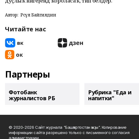
дуҫлыҡ нигеҙендә ҡороласаҡ, тип белдерә.
Автор:
Рәсүл Байгилдин
Читайте нас
Партнеры
Фотобанк
Рубрика "Еда и
журналистов РБ
напитки"
© 2020-2026 Сайт журнала "Башҡортостан ҡыҙы". Копирование
информации сайта разрешено только с письменного согласия
администрации.