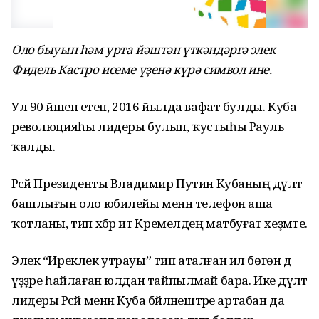
Оло быуын һәм урта йәштән үткәндәргә элек
Фидель Кастро исеме үҙенә күрә символ ине.
Ул 90 йәшенә етеп, 2016 йылда вафат булды. Куба
революцияһы лидеры булып, ҡустыһы Рауль
ҡалды.
Рәсәй Президенты Владимир Путин Кубаның дәүләт
башлығын оло юбилейы менән телефон аша
ҡотланы, тип хәбәр итә Кремелдең матбуғат хеҙмәте.
Элек “Иреклек утрауы” тип аталған ил бөгөн дә
үҙҙәре һайлаған юлдан тайпылмай бара. Ике дәүләт
лидеры Рәсәй менән Куба бәйләнештәре артабан да