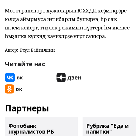
Мототранспорт хужаларын ЮХХДИ хеҙмәткәрҙәре
юлда айырыуса иғтибарлы булырға, һәр саҡ
шлем кейергә, тиҙлек режимын күҙәтергә һәм икенсе
һыҙатҡа күскәндә ҡағиҙәләрҙе үтәргә саҡыра.
Автор:
Рәсүл Байгилдин
Читайте нас
Партнеры
Фотобанк
Рубрика "Еда и
журналистов РБ
напитки"