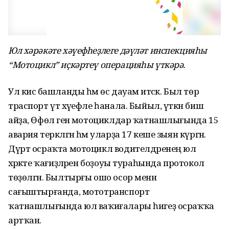
Юл хәрәкәте хәүефһеҙлеге дәүләт инспекцияһы
“Мотоцикл” иҫкәртеү операцияһы үткәрә.
Ул кисә башланды һәм өс дауам итәсәк. Был төр
траспорт үтә хәүефле һанала. Быйыл, үткән биш
айҙа, Өфөлә генә мотоциклдар ҡатнашлығында 15
авария теркәлгән һәм уларҙа 17 кеше зыян күргән.
Дүрт осраҡта мотоцикл водителдәренең юл
хәрәкәте ҡағиҙәләрен боҙоуы тураһында протокол
төҙөлгән. Былтырғы ошо осор менән
сағыштырғанда, мототранспорт
ҡатнашлығында юл ваҡиғалары һигеҙ осраҡҡа
артҡан.