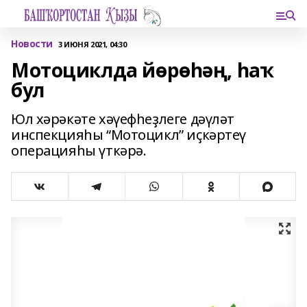
Новости
3 ИЮНЯ 2021, 04:30
Мотоциклда йөрөһәң, һаҡ
бул
Юл хәрәкәте хәүефһеҙлеге дәүләт
инспекцияһы “Мотоцикл” иҫкәртеү
операцияһы үткәрә.