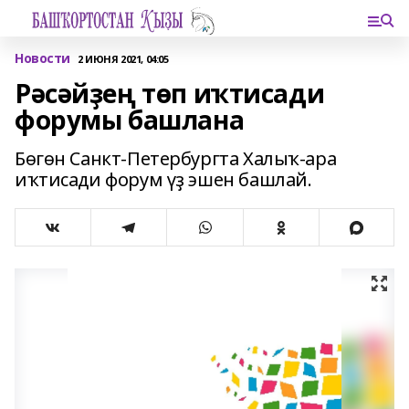
Новости
2 ИЮНЯ 2021, 04:05
Рәсәйҙең төп иҡтисади
форумы башлана
Бөгөн Санкт-Петербургта Халыҡ-ара
иҡтисади форум үҙ эшен башлай.