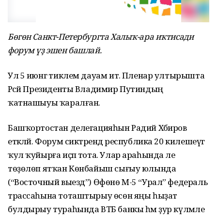
Бөгөн Санкт-Петербургта Халыҡ-ара иҡтисади
форум үҙ эшен башлай.
Ул 5 июнгә тиклем дауам итә. Пленар ултырышта
Рәсәй Президенты Владимир Путиндың
ҡатнашыуы ҡаралған.
Башҡортостан делегацияһын Радий Хәбиров
етәкләй. Форум сиктәрендә республика 20 килешеүгә
ҡул ҡуйырға иҫәп тота. Улар араһында әле
төҙөлөп ятҡан Көнбайыш сығыу юлында
(“Восточный выезд”) Өфөнө М-5 “Урал” федераль
трассаһына тоташтырыу өсөн яңы һыҙат
булдырыу тураһында ВТБ банкы һәм ҙур күләмле