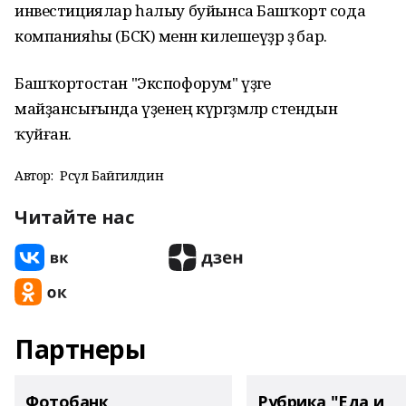
инвестициялар һалыу буйынса Башҡорт сода
компанияһы (БСК) менән килешеүҙәр ҙә бар.
Башҡортостан "Экспофорум" үҙәге
майҙансығында үҙенең күргәҙмәләр стендын
ҡуйған.
Автор:
Рәсүл Байгилдин
Читайте нас
Партнеры
Фотобанк
Рубрика "Еда и