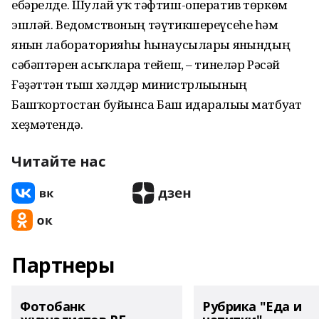
ебәрелде. Шулай уҡ тәфтиш-оператив төркөм
эшләй. Ведомствоның тәүтикшереүсеһе һәм
янғын лабораторияһы һынаусылары янғындың
сәбәптәрен асыҡларға тейеш, – тинеләр Рәсәй
Ғәҙәттән тыш хәлдәр министрлығының
Башҡортостан буйынса Баш идаралығы матбуғат
хеҙмәтендә.
Читайте нас
Партнеры
Фотобанк
Рубрика "Еда и