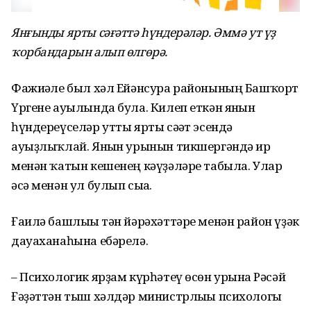
Янғынды ярты сәғәттә һүндерәләр. Әммә ут үҙ
ҡорбандарын алып өлгөрә.
Фажиғәле был хәл Ейәнсура районының Башҡорт
Үргене ауылында була. Килеп еткән янғын
һүндереүселәр утты ярты сәғәт эсендә
ауыҙлыҡлай. Янғын урынын тикшергәндә ир
менән ҡатын кешенең кәүҙәләре табыла. Улар
әсә менән ул булып сыға.
Ғаилә башлығы тән йәрәхәттәре менән район үҙәк
дауаханаһына ебәрелә.
– Психологик ярҙам күрһәтеү өсөн урынға Рәсәй
Ғәҙәттән тыш хәлдәр министрлығы психологы