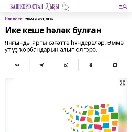
Новости
28 МАЯ 2021, 03:45
Ике кеше һәләк булған
Янғынды ярты сәғәттә һүндерәләр. Әммә
ут үҙ ҡорбандарын алып өлгөрә.