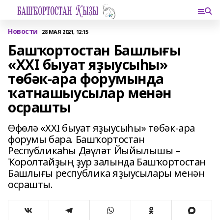
Новости
28 МАЯ 2021, 12:15
Башҡортостан Башлығы
«ХХI быуат яҙыусыһы»
төбәк-ара форумында
ҡатнашыусылар менән
осрашты
Өфөлә «ХХI быуат яҙыусыһы» төбәк-ара
форумы бара. Башҡортостан
Республикаһы Дәүләт Йыйылышы –
Ҡоролтайҙың ҙур залында Башҡортостан
Башлығы республика яҙыусылары менән
осрашты.