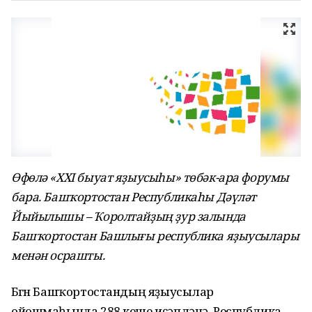
Өфөлә «ХХI быуат яҙыусыһы» төбәк-ара форумы
бара. Башҡортостан Республикаһы Дәүләт
Йыйылышы – Ҡоролтайҙың ҙур залында
Башҡортостан Башлығы республика яҙыусылары
менән осрашты.
Бөгөн Башҡортостандың яҙыусылар
ойошмаһында 288 кеше иҫәпләнә. Республика