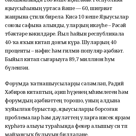
яҙыусыһының уртаса йәше — 60, шиғриәт
жанрына өҫтөнлөк бирелә. Кисә 10 кеше Яҙыусылар
союзы сафына алынды, уларҙың икәүһе – Рәсәй
төбәктәре вәкилдәре. Йыл һайын республикала
40-ҡа яҡын китап донъя күрә. Шуларҙың 40
проценты – нәфис һәм ғилми-популяр әҙәбиәт.
Быйыл китап сығарыуға 89,7 миллион һум
бүленгән.
Форумда ҡатнашыусыларҙы сәләмләп, Радий
Хәбиров китаптың, әҙип һүҙенең мөһимлеген һәм
форумдың әҙәбиәттең торошо, уның алдына
ҡуйылған бурыстар, яҙыусыларҙы борсоған
проблемалар һәм дәүләттең уларға нисек ярҙам
күрһәтә алыуы тураһында фекер алышыу өсөн төп
майҙансыҡ булыуын билдәләне.