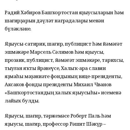
Радий Хәбиров Башҡортостан яҙыусыларын һәм
шағирҙарын дәүләт наградалары менән
бүләкләне.
Яҙыусы-сатирик, шағир, публицист һәм йәмәғәт
эшмәкәре Марсель Сәлимов һәм яҙыусы,
прозаик, публицист, йәмәғәт эшмәкәре, тарихсы,
тыуған яҡты өйрәнеүсе, Халыҡ-ара славян
яҙмаһы мәҙәниәте фондының вице-президенты,
Аксаков фонды президенты Михаил Чванов
«Башҡортостандың халыҡ яҙыусыһы» исеменә
лайыҡ булды.
Яҙыусы, шағир, тәржемәсе Роберт Паль һәм
яҙыусы, шағир, профессор Рәшит Шәкүр –