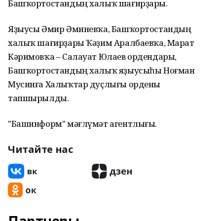
Башҡортостандың халыҡ шағирҙары.
Яҙыусы Әмир Әминевҡа, Башҡортостандың
халыҡ шағирҙары Ҡәҙим Аралбаевҡа, Марат
Кәримовҡа – Салауат Юлаев ордендары,
Башҡортостандың халыҡ яҙыусыһы Ноғман
Мусинға Халыҡтар дуҫлығы ордены
тапшырылды.
"Башинформ" мәғлүмәт агентлығы.
Читайте нас