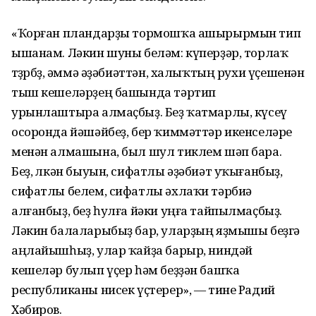
«Ҡорған пландарҙы тормошҡа ашырырмын тип
ышанам. Ләкин шуны беләм: күперҙәр, торлаҡ
төҙөрбөҙ, әммә әҙәбиәттән, халыҡтың рухи үҫешенән
тыш кешеләрҙең башында тәртип
урынлаштыра алмаҫбыҙ. Беҙ ҡатмарлы, күсеү
осоронда йәшәйбеҙ, бер ҡиммәттәр икенселәре
менән алмашына, был шул тиклем шәп бара.
Беҙ, өлкән быуын, сифатлы әҙәбиәт уҡығанбыҙ,
сифатлы белем, сифатлы әхлаҡи тәрбиә
алғанбыҙ, беҙ һулға йәки уңға тайпылмаҫбыҙ.
Ләкин балаларыбыҙ бар, уларҙың яҙмышы беҙгә
аңлайышһыҙ, улар ҡайҙа барыр, ниндәй
кешеләр булып үҫер һәм беҙҙән башҡа
республиканы нисек үҫтерер», — тине Радий
Хәбиров.