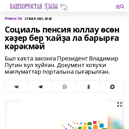
Новости
27 МАЯ 2021, 03:45
Социаль пенсия юллау өсөн
хәҙер бер ҡайҙа ла барырға
кәрәкмәй
Был хаҡта законға Президент Владимир
Путин ҡул ҡуйған. Документ хоҡуҡи
мәғлүмәттәр порталына сығарылған.