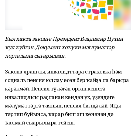
Был хаҡта законға Президент Владимир Путин
ҡул ҡуйған. Документ хоҡуҡи мәғлүмәттәр
порталына сығарылған.
Законға ярашлы, инвалидттарға страховка һәм
социаль пенсия юллау өсөн бер ҡайҙа ла барырға
кәрәкмәй. Пенсия түләгән орган кешегә
инвалидлығы раҫланған көндән үк, үҙендәге
мәғлүмәттәргә таянып, пенсия билдәләй. Яңы
тәртип буйынса, ҡарар биш эш көнөнән дә
ҡалмай сығарылырға тейеш.