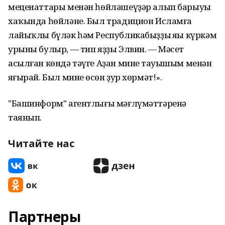
меценаттары менән һөйләшеүҙәр алып барыуы
хаҡында һөйләне. Был традицион Исламға
лайыҡлы бүләк һәм Республикабыҙҙың яңы күркәм
урыны булыр, — тип яҙҙы Элвин. — Мәсет
асылған көндә тәүге Аҙан минең тауышым менән
яңғырай. Был минең өсөн ҙур хөрмәт!».
"Башинформ" агентлығы мәғлүмәттәренә
таянып.
Читайте нас
Партнеры