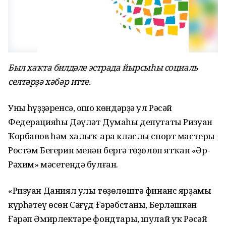
Был хаҡта билдәле эстрада йырсыһы социаль
селтәрҙә хәбәр итте.
Уның һүҙҙәренсә, ошо көндәрҙә ул Рәсәй
Федерацияһы Дәүләт Думаһы депутаты Ризуан
Ҡорбанов һәм халыҡ-ара класлы спорт мастеры
Рөстәм Бегерин менән бергә төҙөлөп ятҡан «Әр-
Рәхим» мәсетендә булған.
«Ризуан Даниял улы төҙөлөштә финанс ярҙамы
күрһәтеү өсөн Сәғүд Ғәрәбстаны, Берләшкән
Ғәрәп Әмирлектәре фондтары, шулай уҡ Рәсәй