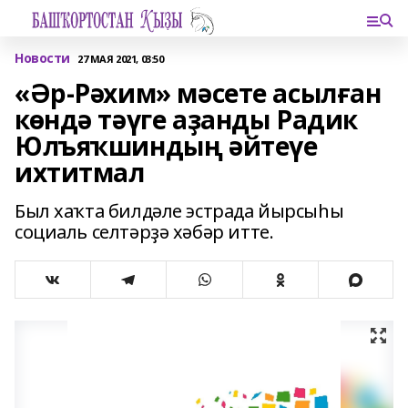
Новости
27 МАЯ 2021, 03:50
«Әр-Рәхим» мәсете асылған
көндә тәүге аҙанды Радик
Юлъяҡшиндың әйтеүе
ихтитмал
Был хаҡта билдәле эстрада йырсыһы
социаль селтәрҙә хәбәр итте.