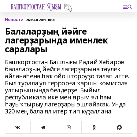
Новости
26 МАЯ 2021, 10:06
Балаларҙың йәйге
лагерҙарында именлек
саралары
Башҡортостан Башлығы Радий Хәбиров
балаларҙың йәйге лагерҙарына тәүлек
әйләнәһенә һаҡ ойоштороуҙо талап итте.
Был турала ул террорға ҡаршы комиссия
ултырышында белдерҙе. Быйыл
республикала ике мең ярым ял һәм
һауыҡтырыу лагерҙары эшләйәсәк. Унда
320 мең бала ял итер тип күҙаллана.