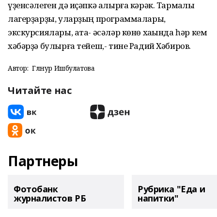
үҙенсәлеген дә иҫәпкә алырға кәрәк. Тармаҡлы
лагерҙарҙы, уларҙың программалары,
экскурсиялары, ата- әсәләр көнө хаҡында һәр кем
хәбәрҙә булырға тейеш,- тине Радий Хәбиров.
Автор:
Гөлнур Ишбулатова
Читайте нас
Партнеры
Фотобанк
Рубрика "Еда и
журналистов РБ
напитки"