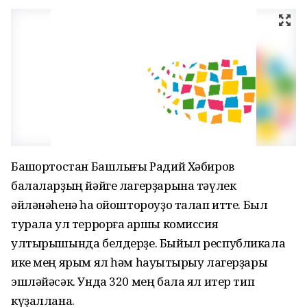
Башҡортостан Башлығы Радий Хәбиров
балаларҙың йәйге лагерҙарына тәүлек
әйләнәһенә һаҡ ойоштороуҙо талап итте. Был
турала ул террорға ҡаршы комиссия
ултырышында белдерҙе. Быйыл республикала
ике мең ярым ял һәм һауыҡтырыу лагерҙары
эшләйәсәк. Унда 320 мең бала ял итер тип
күҙаллана.