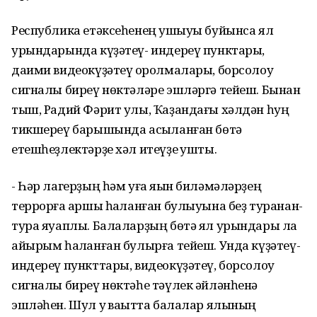
Республика етәксеһенең ҡушыуы буйынса ял
урындарында күҙәтеү- индереү пунктары,
даими видеокүҙәтеү ҡоролмалары, борсолоу
сигналы биреү нөктәләре эшләргә тейеш. Бынан
тыш, Радий Фәрит улы, Ҡаҙандағы хәлдән һуң
тикшереү барышында асыҡланған бөтә
етешһеҙлектәрҙе хәл итеүҙе ҡушты.
- Һәр лагерҙың һәм уға яҡын биләмәләрҙең
террорға ҡаршы һаҡланған булыуына беҙ туранан-
тура яуаплы. Балаларҙың бөтә ял урындары ла
айырым һаҡланған булырға тейеш. Унда күҙәтеү-
индереү пункттары, видеокүҙәтеү, борсолоу
сигналы биреү нөктәһе тәүлек әйләнһенә
эшләһен. Шул уҡ ваҡытта балалар ялының