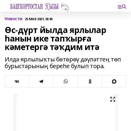
Новости
25 МАЯ 2021, 03:45
Өс-дүрт йылда ярлылар
һанын ике тапҡырға
кәметергә тәҡдим итә
Илдә ярлылыҡты бөтөрөү дәүләттең төп
бурыстарының береһе булып тора.