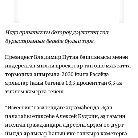
Илдә ярлылыҡты бөтөрөү дәүләттең төп
бурыстарының береһе булып тора.
Президент Владимир Путин башланғысы менән
индерелгән милли проекттар тап ошо маҡсатта
тормошҡа ашырыла. 2030 йылға Рәсәйҙә
ярлылар һаны бөгөнгө 13,5 проценттан 6,5-кә
тиклем кәмергә тейеш.
“Известия” гәзитендәге әңгәмәһендә Иҫәп
палатаһы етәксеһе Алексей Кудрин, аҙ тәьмин
ителгән граждандарға адреслы ярҙам өс-дүрт
йылда ярлылар һанын ике тапҡырға кәметергә