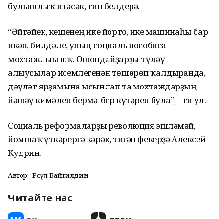
булышлыҡ итәсәк, тип белдерә.
“Әйтәйек, кешенең ике йорто, ике машинаһы бар
икән, билдәле, уның социаль пособиеға
мохтажлығы юҡ. Ошондайҙарҙы түләү
алыусылар исемлегенән төшөрөп ҡалдырғанда,
дәүләт ярҙамына ысынлап та мохтаждарҙың
йәшәү кимәлен бермә-бер күтәреп була”, - ти ул.
Социаль реформаларҙы революция эшләмәй,
йомшаҡ үткәрергә кәрәк, тигән фекерҙә Алексей
Кудрин.
Автор:
Рәсүл Байгилдин
Читайте нас