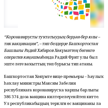
“Коронавирусты туҡтатыуҙың берҙән-бер юлы –
тик вакцинация”, – тип белдерҙе Башҡортостан
Башлығы Радий Хәбиров Хөкүмәттең бөгөнгө
оператив кәңәшмәһендә.
Радий Фәрит улы был
эште әлеге ваҡыттың төп бурысы тип атаны.
Башҡортостан Хөкүмәте вице-премьеры – һаулыҡ
һаҡлау министры Максим Забелин
республикаға коронавирусҡа ҡаршы барлығы
386 374 доза вакцина килтерелеүен әйтеп китте.
Ул республикабыҙҙың теркәлгән өс вакцинаны ла