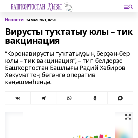
Новости
24 МАЯ 2021, 07:58
Вирусты туҡтатыу юлы – тик
вакцинация
“Коронавирусты туҡтатыуҙың берҙән-бер
юлы – тик вакцинация”, – тип белдерҙе
Башҡортостан Башлығы Радий Хәбиров
Хөкүмәттең бөгөнгө оператив
кәңәшмәһендә.