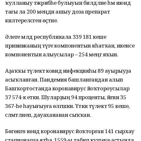
ҡулланыу тәжрибәһе булыуын билдәләне һәм июндә
тағы ла 200 меңдән ашыу доза препарат
килтереләсәген өҫтәне.
Әлеге мәлдә республикала 339 181 кеше
прививканың тәүге компонентын яһатҡан, икенсе
компонентын алыусылар – 254 меңгә яҡын.
Аҙаҡҡы тәүлектә ковид инфекцияһы 89 ауырыуҙа
асыҡланған. Пандемия башланғандан алып
Башҡортостанда коронавирус йоҡтороусылар
37 574-кә еткән. Шуларҙың 94 проценты, йәғни 35
367-һе һауығыуға өлгәшкән. Үткән тәүлектә 95 кеше,
сәләмәтләнеп, дауахананан сыҡҡан.
Бөгөнгө көндә коронавирус йоҡторған 141 сырхау
стационарҙа ятһа, 1559-ы табип күҙәтеүе аҫтында