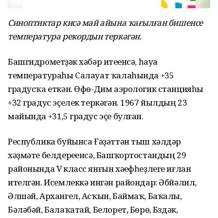
Синоптиктар кисә май айына ҡағылған бишенсе
температура рекордын теркәгән.
Башгидрометүҙәк хәбәр итеүенсә, һауа
температураһы Салауат ҡалаһында +35
градусҡа еткән. Өфө-Дим аэрологик станцияһы
+32 градус эҫелек теркәгән. 1967 йылдың 23
майында +31,5 градус эҫе булған.
Республика буйынса Ғәҙәттән тыш хәлдәр
хәҙмәте белдереүенсә, Башҡортостандың 29
районында V класс янғын хәүефһеҙлеге иғлан
ителгән. Исемлеккә ингән райондар: Әбйәлил,
Әлшәй, Архангел, Асҡын, Баймаҡ, Баҡалы,
Бәләбәй, Балаҡатай, Белорет, Бөрө, Бүздәк,