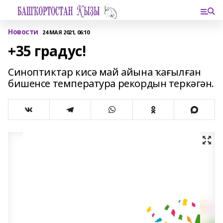
Новости
24 МАЯ 2021, 06:10
+35 градус!
Синоптиктар кисә май айына ҡағылған
бишенсе температура рекордын теркәгән.