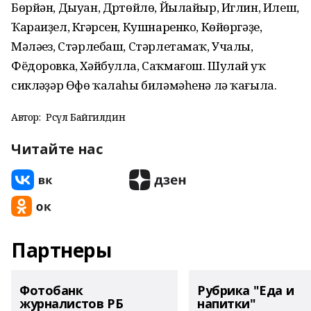
Бөрйән, Дыуан, Дүртөйлө, Йылайыр, Иглин, Илеш,
Ҡараиҙел, Күгәрсен, Кушнаренко, Көйөргәҙе,
Мәләүез, Стәрлебаш, Стәрлетамаҡ, Учалы,
Фёдоровка, Хәйбулла, Саҡмағош. Шулай уҡ
сикләүҙәр Өфө ҡалаһы биләмәһенә лә ҡағыла.
Автор:
Рәсүл Байгилдин
Читайте нас
Партнеры
Фотобанк
Рубрика "Еда и
журналистов РБ
напитки"