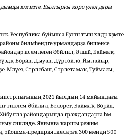
ан дымды юҡ итте. Былтырғы ҡоро үлән дары
әк. Республика буйынса Ғәҙәттән тыш хәлдәр хәҙмәте
районы биләмәһендәге урмандарҙа бишенсе
айондар исемлегенә Әбйәлил, Әлшәй, Баймаҡ,
Бүздәк, Бөрйән, Дыуан, Дүртөйлө, Йылайыр,
е, Мәләүез, Стәрлебаш, Стәрлетамаҡ, Туймазы,
инистрлығының 2021 йылдың 14 майындағы
гә тиклем Әбйәлил, Белорет, Баймаҡ, Бөрйән,
, Хәйбулла райондарында граждандарға һәм
ығыу сикләнде. Янғынға ҡаршы режим
ең, ойошма-предприятиеларға 300 меңдән 500