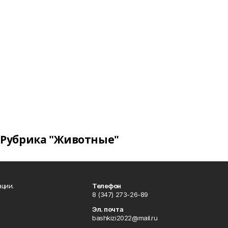
Рубрика "Животные"
ции.
Телефон
8 (347) 273-26-89
Эл. почта
bashkizi2022@mail.ru