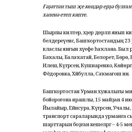
Ғәҙәттән тыш эҫе көндәр ерҙә булғ
хәленә етеп кипте.
Шырпы килтер, хәҙер дөрләп янып китәс
белдереүенсә, Башҡортостандың 23 
класлы янғын хәүефе һаҡлана. Был р
Баҡалы, Балаҡатай, Белорет, Бөрө, 
Илеш, Күгәрсен, Кушнаренко, Көйөргәҙ
Фёдоровка, Хәйбулла, Саҡмағош инә.
Башҡортостан Урман хужалығы м
бойороғона ярашлы, 15 майҙан 4 июн
Йылайыр, Ейәнсура, Күгәрсен, Учалы
транспорт сараларында урманға с
шарттарын боҙған кешеләргә – 4-5 м