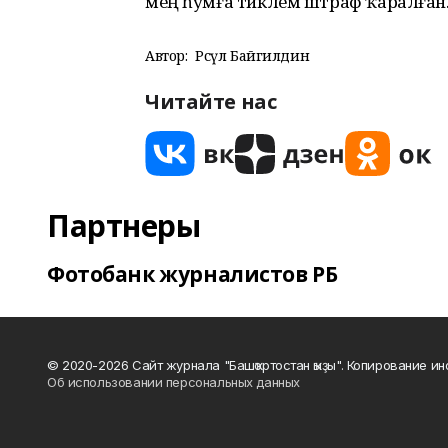
мең һумға тиклем штраф ҡаралған
Автор:
Рәсүл Байгилдин
Читайте нас
Партнеры
Фотобанк журналистов РБ
© 2020-2026 Сайт журнала "Башҡортостан ҡыҙы". Копирование и
Об использовании персональных данных