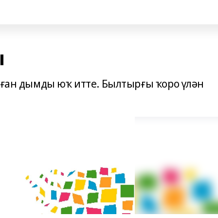
ы
лған дымды юҡ итте. Былтырғы ҡоро үлән