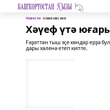
Новости
21 МАЯ 2021, 04:15
Хәүеф үтә юғар
Ғәҙәттән тыш эҫе көндәр ерҙә бу
дары хәленә етеп кипте.