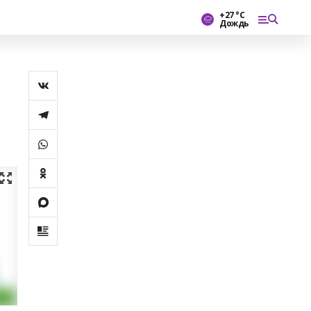
+27 °С
Дождь