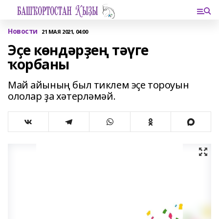
Новости
21 МАЯ 2021, 04:00
Эҫе көндәрҙең тәүге
ҡорбаны
Май айының был тиклем эҫе тороуын
ололар ҙа хәтерләмәй.