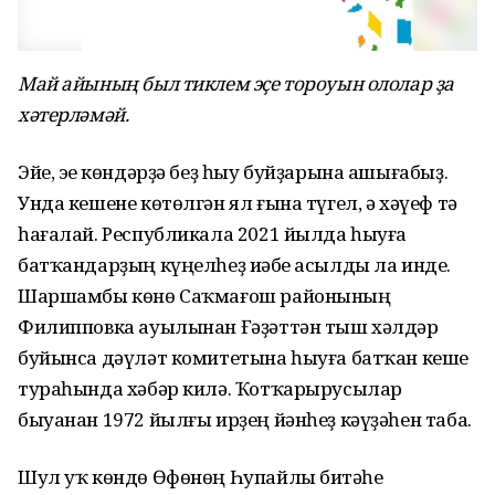
Май айының был тиклем эҫе тороуын ололар ҙа
хәтерләмәй.
Эйе, эҫе көндәрҙә беҙ һыу буйҙарына ашығабыҙ.
Унда кешене көтөлгән ял ғына түгел, ә хәүеф тә
һағалай. Республикала 2021 йылда һыуға
батҡандарҙың күңелһеҙ иҫәбе асылды ла инде.
Шаршамбы көнө Саҡмағош районының
Филипповка ауылынан Ғәҙәттән тыш хәлдәр
буйынса дәүләт комитетына һыуға батҡан кеше
тураһында хәбәр килә. Ҡотҡарырусылар
быуанан 1972 йылғы ирҙең йәнһеҙ кәүҙәһен таба.
Шул уҡ көндө Өфөнөң Һупайлы биҫтәһе