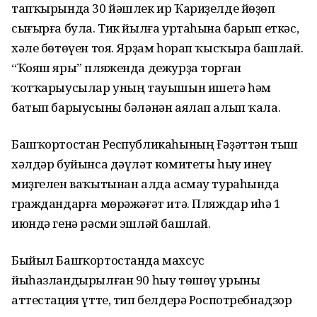
тапҡырында 30 йәшлек ир Ҡариҙелде йөҙөп
сығырға була. Тик йылға уртаһына барып еткәс,
хәле бөтөүен тоя. Ярҙам һорап ҡысҡыра башлай.
“Ҡояш яры” пляженда дежурҙа торған
ҡотҡарыусылар уның тауышын ишетә һәм
батып барыусыны бәләнән аялап алып ҡала.
Башҡортостан Республикаһының Ғәҙәттән тыш
хәлдәр буйынса дәүләт комитеты һыу инеү
миҙгелен ваҡытынан алда асмау тураһында
граждандарға мөрәжәғәт итә. Пляждар иһә 1
июндә генә рәсми эшләй башлай.
Быйыл Башҡортостанда махсус
йыһазландырылған 90 һыу төшөү урыны
аттестация үтте, тип белдерә Роспотребнадзор