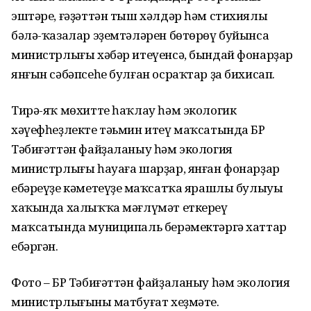
эштәре, ғәҙәттән тыш хәлдәр һәм стихиялы
бәлә-ҡазалар эҙемтәләрен бөтөрөү буйынса
министрлығы хәбәр итеүенсә, бындай фонарҙар
янғын сәбәпсеһе булған осраҡтар ҙа бихисап.
Тирә-яҡ мөхитте һаҡлау һәм экологик
хәүефһеҙлекте тәьмин итеү маҡсатында БР
Тәбиғәттән файҙаланыу һәм экология
министрлығы һауаға шарҙар, янған фонарҙар
ебәреүҙе кәметеүҙең маҡсатҡа ярашлы булыуы
хаҡында халыҡҡа мәғлүмәт еткереү
маҡсатында муниципаль берәмектәргә хаттар
ебәргән.
Фото – БР Тәбиғәттән файҙаланыу һәм экология
министрлығының матбуғат хеҙмәте.