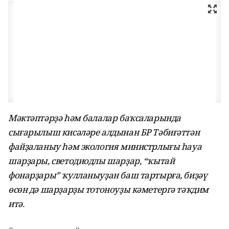
Мәктәптәрҙә һәм балалар баҡсаларында
сығарылыш кисәләре алдынан БР Тәбиғәттән
файҙаланыу һәм экология министрлығы һауа
шарҙары, светодиодлы шарҙар, “ҡытай
фонарҙары” ҡулланыуҙан баш тартырға, биҙәү
өсөн дә шарҙарҙы тотоноуҙы кәметергә тәҡдим
итә.