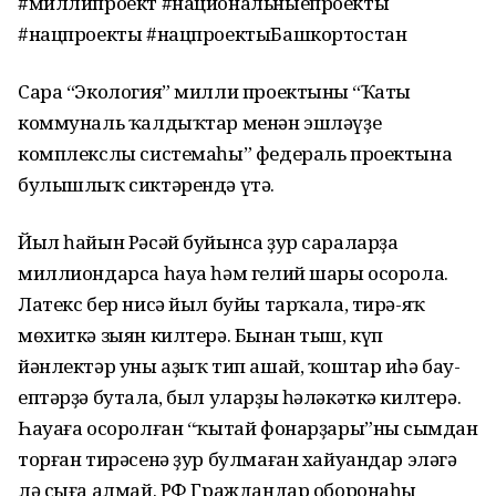
#миллипроект #национальныепроекты
#нацпроекты #нацпроектыБашкортостан
Сара “Экология” милли проектының “Ҡаты
коммуналь ҡалдыҡтар менән эшләүҙең
комплекслы системаһы” федераль проектына
булышлыҡ сиктәрендә үтә.
Йыл һайын Рәсәй буйынса ҙур сараларҙа
миллиондарса һауа һәм гелий шары осорола.
Латекс бер нисә йыл буйы тарҡала, тирә-яҡ
мөхиткә зыян килтерә. Бынан тыш, күп
йәнлектәр уны аҙыҡ тип ашай, ҡоштар иһә бау-
ептәрҙә бутала, был уларҙы һәләкәткә килтерә.
Һауаға осоролған “ҡытай фонарҙары”ның сымдан
торған тирәсенә ҙур булмаған хайуандар эләгә
лә сыға алмай. РФ Граждандар оборонаһы