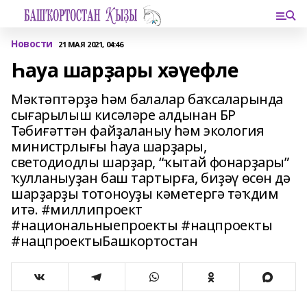
Новости
21 МАЯ 2021, 04:46
Һауа шарҙары хәүефле
Мәктәптәрҙә һәм балалар баҡсаларында
сығарылыш кисәләре алдынан БР
Тәбиғәттән файҙаланыу һәм экология
министрлығы һауа шарҙары,
светодиодлы шарҙар, “ҡытай фонарҙары”
ҡулланыуҙан баш тартырға, биҙәү өсөн дә
шарҙарҙы тотоноуҙы кәметергә тәҡдим
итә. #миллипроект
#национальныепроекты #нацпроекты
#нацпроектыБашкортостан