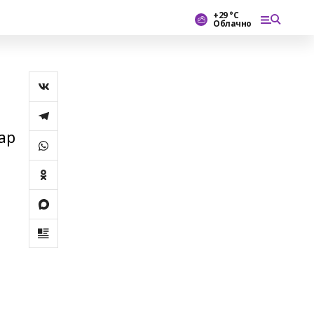
+29 °С
Облачно
ар