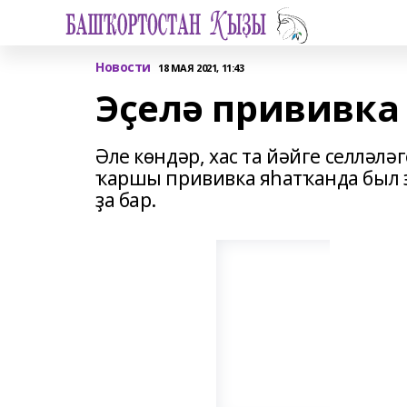
Новости
18 МАЯ 2021, 11:43
Эҫелә прививка
Әле көндәр, хас та йәйге селләлә
ҡаршы прививка яһатҡанда был э
ҙа бар.