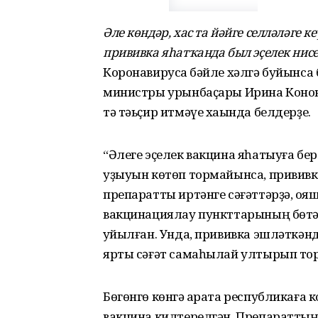
Әле көндәр, хас та йәйге селләләге
прививка яһатҡанда был эҫелек нисе
Коронавирусҡа бәйле хәлгә буйынса 
министры урынбаҫары Ирина Конон
тә тәьҫир итмәүе хаҡында белдерҙе.
“Әлеге эҫелек вакцина яһатыуға бер
уҙыуын көтөп тормайынса, прививка
препаратты иртәнге сәғәттәрҙә, ҡоя
вакцинациялау пункттарының бөтәһ
ҡуйылған. Унда, прививка эшләткән
ярты сәғәт самаһылай ултырып торо
Бөгөнгө көнгә ҡарата республикаға к
вакцина килтерелгән. Препараттың 