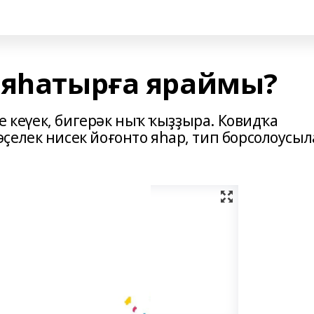
 яһатырға яраймы?
ге кеүек, бигерәк ныҡ ҡыҙҙыра. Ковидҡа
ҫелек нисек йоғонто яһар, тип борсолоусыл