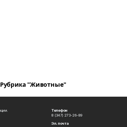
Рубрика "Животные"
ции.
Телефон
8 (347) 273-26-89
Эл. почта