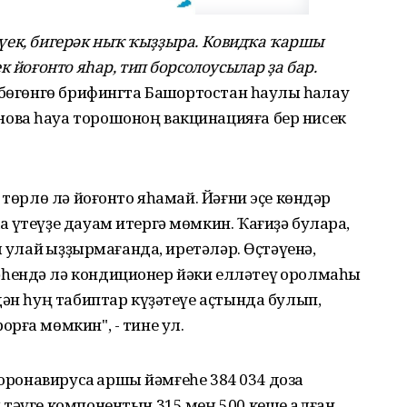
 кеүек, бигерәк ныҡ ҡыҙҙыра. Ковидҡа ҡаршы
к йоғонто яһар, тип борсолоусылар ҙа бар.
бөгөнгө брифингта Башҡортостан һаулыҡ һаҡлау
ова һауа торошоноң вакцинацияға бер нисек
 төрлө лә йоғонто яһамай. Йәғни эҫе көндәр
 үтеүҙе дауам итергә мөмкин. Ҡағиҙә булараҡ,
ш улай ҡыҙҙырмағанда, иретәләр. Өҫтәүенә,
ендә лә кондиционер йәки елләтеү ҡоролмаһы
дән һуң табиптар күҙәтеүе аҫтында булып,
рға мөмкин", - тине ул.
оронавирусҡа ҡаршы йәмғеһе 384 034 доза
тәүге компонентын 315 мең 500 кеше алған,