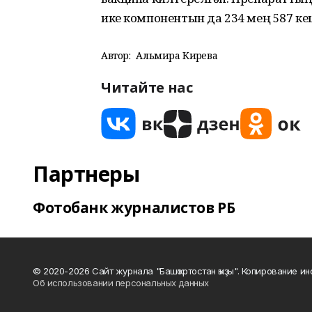
ике компонентын да 234 мең 587 кеш
Автор:
Альмира Кирәева
Читайте нас
Партнеры
Фотобанк журналистов РБ
© 2020-2026 Сайт журнала "Башҡортостан ҡыҙы". Копирование и
Об использовании персональных данных