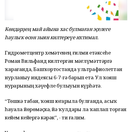
Көндәрҙең май айына хас булмаған эҫелеге
һаулыҡ өсөн зыян килтереүе ихтимал.
Гидрометцентр хеҙмәтенең ғилми етәксеһе
Роман Вильфанд килтергән мәғлүмәттәргә
ҡарағанда, Башҡортостанда ультрафиолеттан
нурланыу индексы 6-7-гә барып етә. Ул ҡояш
нурҙарының хәүефле булыуын күрһәтә.
“Төшкә табан, ҡояш юғарыла булғанда, асыҡ
һауала йөрөмәҫкә, йә ҡулдарҙы ла ҡаплап торған
кейем кейергә кәрәк”, - ти ғалим.