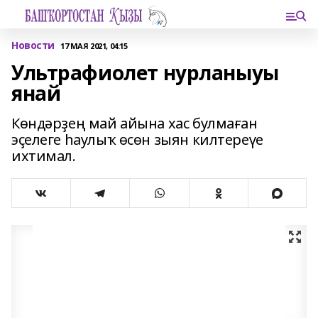
Новости
17 МАЯ 2021, 04:15
Ультрафиолет нурланыуы
янай
Көндәрҙең май айына хас булмаған
эҫелеге һаулыҡ өсөн зыян килтереүе
ихтимал.