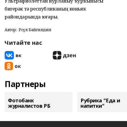
Ультрафиолеттан нурланыу ҡурҡынысы
бигерәк тә республиканың көньяҡ
райондарында юғары.
Автор:
Рәсүл Байгилдин
Читайте нас
Партнеры
Фотобанк
Рубрика "Еда и
журналистов РБ
напитки"