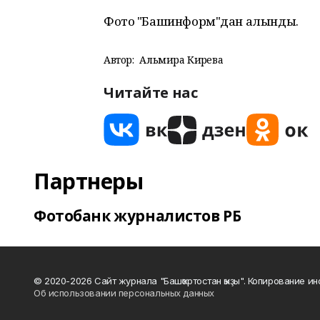
Фото "Башинформ"дан алынды.
Автор:
Альмира Кирәева
Читайте нас
Партнеры
Фотобанк журналистов РБ
© 2020-2026 Сайт журнала "Башҡортостан ҡыҙы". Копирование и
Об использовании персональных данных