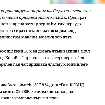
 коронавирусҡа ҡаршы илебеҙҙә етештерелгән
ты менән прививка эшләтә аласаҡ. П
репарат
огик препараттар әҙерләү һәм тикшереүҙәр
үмәттең сираттағы оператив кәңәшмәһендә
инистры Максим Забелин хәбәр итте.
өс-биш көндә 16 мең дозаға яҡын вакцина, шул
ктең “КовиВак” препараты килтерелергә тейеш.
береһен һайлап прививка яһатыу мөмкинлеге
бликабыҙға йәмғеһе 367 834 доза “Гам-КОВИД-
 килгән. 224 860 кеше вакцинаның ике
еренсе компонентын эшләткән.