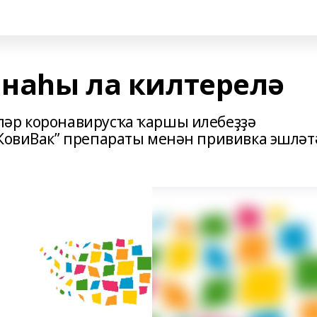
наһы ла килтерелә
ләр коронавирусҡа ҡаршы илебеҙҙә
“КовиВак” препараты менән прививка эшләт