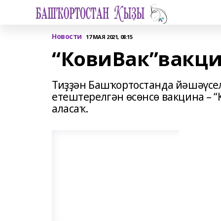
Новости
17 МАЯ 2021, 08:15
“КовиВак”вакци
Тиҙҙән Башҡортостанда йәшәүсе
етештерелгән өсөнсө вакцина – 
аласаҡ.