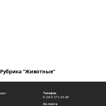
Рубрика "Животные"
ции.
Телефон
8 (347) 273-26-89
Эл. почта