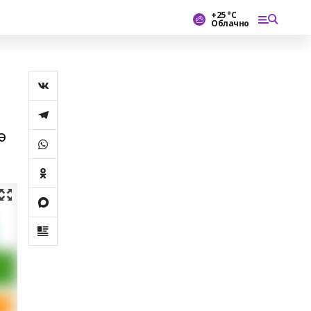
+25 °С
Облачно
ә