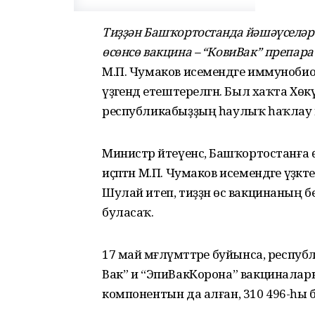
Тиҙҙән Башҡортостанда йәшәүселәр
өсөнсө вакцина – “КовиВак” препара
М.П. Чумаков исемендәге иммунобиол
үҙәгендә етештерелгән. Был хаҡта Хөк
республикабыҙҙың һаулыҡ һаҡлау м
Министр әйтеүенсә, Башҡортостанға 
иҫәптән М.П. Чумаков исемендәге үҙә
Шулай итеп, тиҙҙән өс вакцинаның 
буласаҡ.
17 май мәғлүмәттәре буйынса, респу
Вак” и “ЭпиВакКорона” вакциналары
компонентын да алған, 310 496-һы б