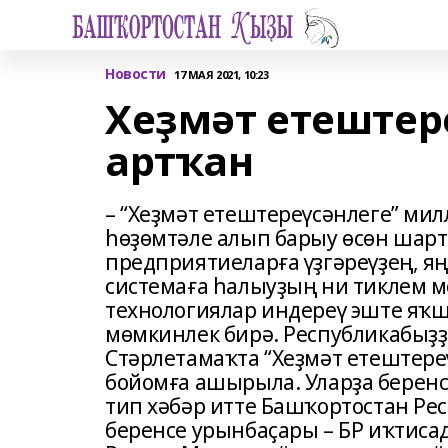
Новости
17 МАЯ 2021, 10:23
Хеҙмәт етештер
артҡан
– “Хеҙмәт етештереүсәнлеге” м
һөҙөмтәле алып барыу өсөн шар
предприятиеларға үҙгәреүҙең, я
системаға һалыуҙың ни тиклем м
технологиялар индереү эште яҡш
мөмкинлек бирә. Республикабыҙҙ
Стәрлетамаҡта “Хеҙмәт етештере
бойомға ашырыла. Уларҙа беренс
тип хәбәр итте Башҡортостан Р
беренсе урынбаҫары – БР иҡтиса