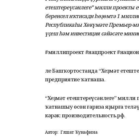
етештереүсәнлеге” милли проекты 
беренсел иҡтисади һөҙөмтә 1 милли
Республикаһы Хөкүмәте Премьер-ми
үҫеш һәм инвестиция сәйәсәте мини
#миллипроект #нацпроект #нацио
Әле Башҡортостанда “Хеҙмәт етешт
предприятие ҡатнаша.
“Хеҙмәт етештереүсәнлеге” милли 
ҡатнашыу өсөн ғариза яҙырға телә
кәрәк: производительность.рф.
Автор:
Гөлшат Ҡунафина