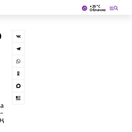
+20 °С
Облачно
р
н
ла
–
ың
ы