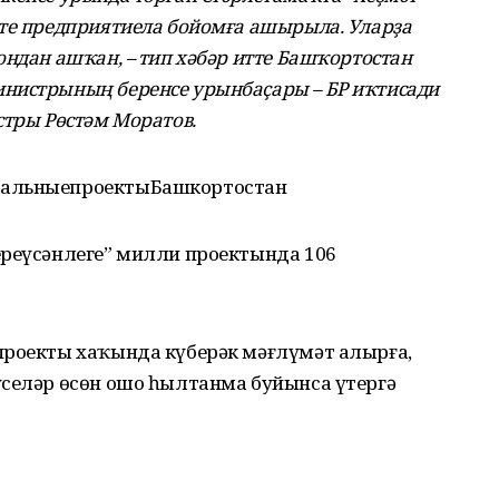
ете предприятиела бойомға ашырыла. Уларҙа
ондан ашҡан, – тип хәбәр итте Башҡортостан
нистрының беренсе урынбаҫары – БР иҡтисади
стры Рөстәм Моратов.
нальныепроектыБашкортостан
ереүсәнлеге” милли проектында 106
проекты хаҡында күберәк мәғлүмәт алырға,
үселәр өсөн ошо һылтанма буйынса үтергә