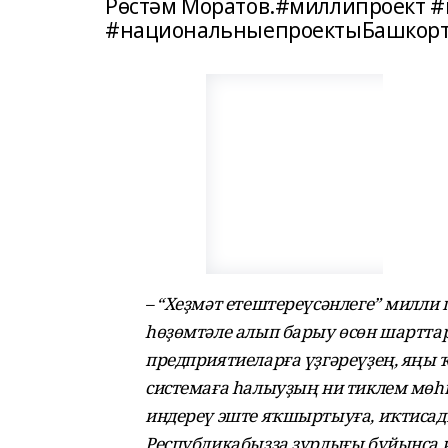
Рөстәм Моратов.#миллипроект #
#национальныепроектыБашкорт
– “Хеҙмәт етештереүсәнлеге” милл
һөҙөмтәле алып барыу өсөн шартта
предприятиеларға үҙгәреүҙең, яңы 
системаға һалыуҙың ни тиклем мөһи
индереү эште яҡшыртыуға, иҡтисад
Республикабыҙҙа ҙурлығы буйынса и