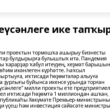
еүсәнлеге ике тапҡы
илли проектын тормошҡа ашырыу бизнесты
ттар булдырырға булышлыҡ итә. Пандемия
ңы ҡарарҙар ҡабул итеүҙең, хеҙмәт барышы
өһим икәнлеген күрһәтте. Һаҡсыл
ыртыуға, иҡтисади һөҙөмтәләр алыуға
а ҙурлығы буйынса икенсе урында торған
үсәнлеге” милли проекты ете предприятие
ел иҡтисади һөҙөмтә 1 миллиондан ашҡан, 
еспубликаһы Хөкүмәте Премьер-министрын
ди үҫеш һәм инвестиция сәйәсәте министр