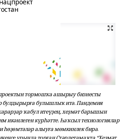
нацпроект
остан
и проектын тормошҡа ашырыу бизнесты
р булдырырға булышлыҡ итә. Пандемия
ҡарарҙар ҡабул итеүҙең, хеҙмәт барышын
м икәнлеген күрһәтте. Һаҡсыл технологиялар
и һөҙөмтәләр алыуға мөмкинлек бирә.
кенсе урында торған Стәрлетамаҡта “Хеҙмәт