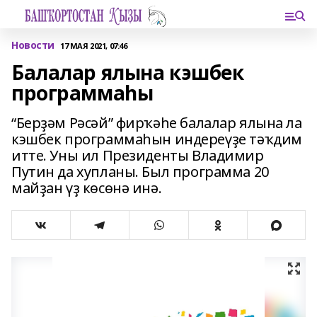
Новости
17 МАЯ 2021, 07:46
Балалар ялына кэшбек
программаһы
“Берҙәм Рәсәй” фирҡәһе балалар ялына ла
кэшбек программаһын индереүҙе тәҡдим
итте. Уны ил Президенты Владимир
Путин да хупланы. Был программа 20
майҙан үҙ көсөнә инә.