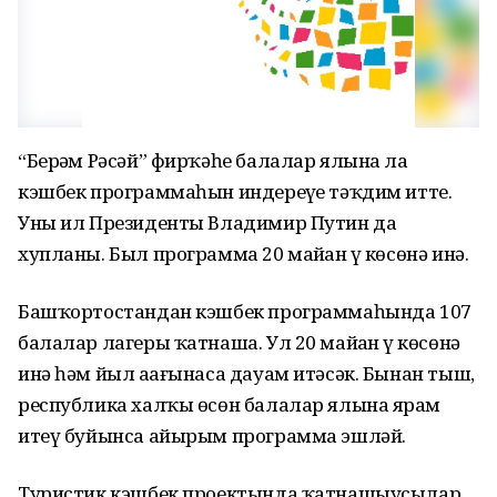
“Берҙәм Рәсәй” фирҡәһе балалар ялына ла
кэшбек программаһын индереүҙе тәҡдим итте.
Уны ил Президенты Владимир Путин да
хупланы. Был программа 20 майҙан үҙ көсөнә инә.
Башҡортостандан кэшбек программаһында 107
балалар лагеры ҡатнаша. Ул 20 майҙан үҙ көсөнә
инә һәм йыл аҙағынаса дауам итәсәк. Бынан тыш,
республика халҡы өсөн балалар ялына ярҙам
итеү буйынса айырым программа эшләй.
Туристик кэшбек проектында ҡатнашыусылар