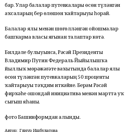
бар. Улар балалар путевкалары өсөн түләнгән
аҡсаларҙың бер өлөшөн ҡайтарыуҙы һорай.
Балалар ялы менән шөғөлләнгән ойошмалар
башҡарма власы яғынан талаптар көтә.
Билдәле булыуынса, Рәсәй Президенты
Владимир Путин Федераль Йыйылышҡа
йыллыҡ мөрәжәғәте ваҡытында балалар ялы
өсөн түләнгән путевкаларҙың 50 проценты
ҡайтарыуҙы тәҡдим иткәйне. Берҙәм Рәсәй
фирҡәһе ошондай инициатива менән мартта уҡ
сығыш яһаны.
фото Башинформдан алынды.
Автор:
Гөлнур Ишбулатова