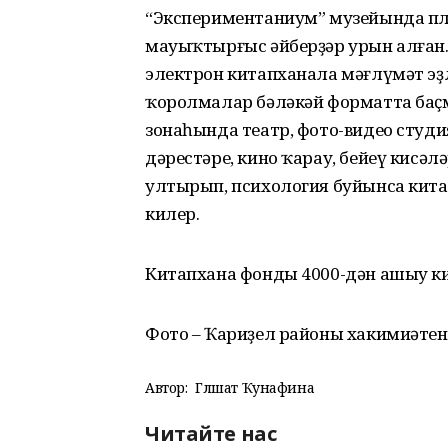
“Экспериментаниум” музейында пл
мауыҡтырғыс әйберҙәр урын алған.
электрон китапханала мәғлүмәт эҙ
ҡоролмалар бәләкәй форматта баҫ
зонаһында театр, фото-видео студ
дәрестәре, кино ҡарау, бейеү кисә
ултырып, психология буйынса китап
килер.
Китапхана фонды 4000-дән ашыу к
Фото – Ҡариҙел районы хакимиәтене
Автор:
Гөлшат Ҡунафина
Читайте нас