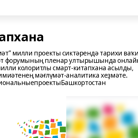
тапхана
әт” милли проекты сиктәрендә тарихи ваҡ
иәт форумының пленар ултырышында онлай
илли колоритлы смарт-китапхана асылды,
имиәтенең мәғлүмәт-аналитика хеҙмәте.
циональныепроектыБашкортостан