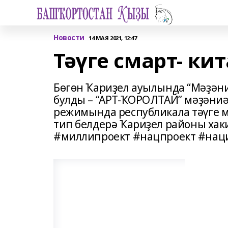
Новости
14 МАЯ 2021, 12:47
Тәүге смарт- ки
Бөгөн Ҡариҙел ауылында “Мәҙәни
булды – “АРТ-ҠОРОЛТАЙ” мәҙән
режимында республикала тәүге м
тип белдерә Ҡариҙел районы хак
#миллипроект #нацпроект #на