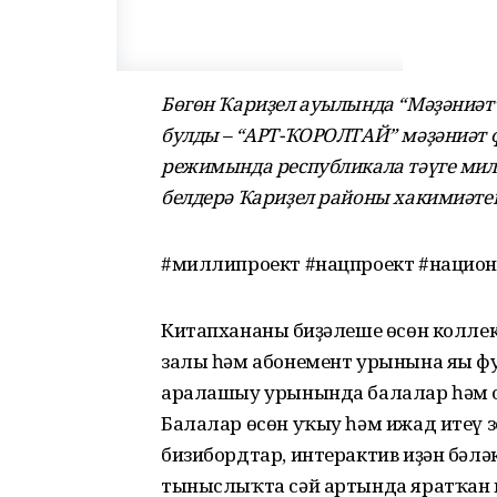
Бөгөн Ҡариҙел ауылында “Мәҙәниәт”
булды – “АРТ-ҠОРОЛТАЙ” мәҙәниә
режимында республикала тәүге мил
белдерә Ҡариҙел районы хакимиәтен
#миллипроект #нацпроект #нацио
Китапхананың биҙәлеше өсөн колле
залы һәм абонемент урынына яңы ф
аралашыу урынында балалар һәм ол
Балалар өсөн уҡыу һәм ижад итеү 
бизибордтар, интерактив иҙән бәлә
тыныслыҡта сәй артында яратҡан к