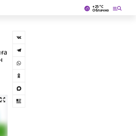
+25 °С
Облачно
иға
н