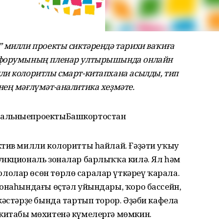
 милли проекты сиктәрендә тарихи ваҡиға
т форумының пленар ултырышында онлайн
ли колоритлы смарт-китапхана асылды, тип
ең мәғлүмәт-аналитика хеҙмәте.
нальныепроектыБашкортостан
ктив милли колоритты һайлай. Ғәҙәти уҡыу
ункциональ зоналар барлыҡҡа килә. Ял һәм
олар өсөн төрлө саралар үткәреү ҡарала.
зонаһындағы өҫтәл уйындары, ҡоро бассейн,
кәстәрҙе бында тартып торор. Әҙәби кафела
итабың мөхитенә күмелергә мөмкин.