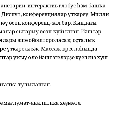
анетарий, интерактив глобус һәм башҡа
 Диспут, конференциялар үткәреү, Милли
ләү өсөн конференц-зал бар. Бындағы
малар сығарыу өсөн ҡуйылған. Йәштәр
иялары эше ойоштороласаҡ, оҫталыҡ
ләре үткәреләсәк. Массаж креслоһында
тар уҡыу оло йәштәгеләрҙең күңеленә хуш
итапҡа тулыланған.
ң мәғлүмәт-аналитика хеҙмәте.