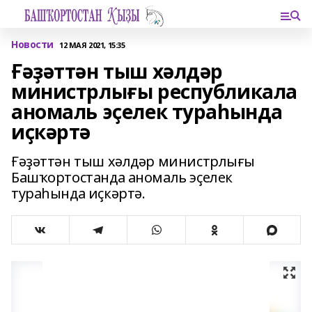
Новости
12 МАЯ 2021, 15:35
Ғәҙәттән тыш хәлдәр
министрлығы республикала
аномаль эҫелек тураһында
иҫкәртә
Ғәҙәттән тыш хәлдәр министрлығы
Башҡортостанда аномаль эҫелек
тураһында иҫкәртә.