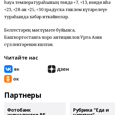
һауа температураһының төндә +7, +13, көндөҙ иһә
+23, +28-ҙән +25, +30 градусҡа тиклем күтәрелеүе
тураһында хәбәр иткәйнеләр.
Белгестәрҙең мәғлүмәте буйынса,
Башҡортостанға ҡоро антициклон Урта Азия
сүллектәренән килгән.
Читайте нас
Партнеры
Фотобанк
Рубрика "Еда и
журналистов РБ
напитки"