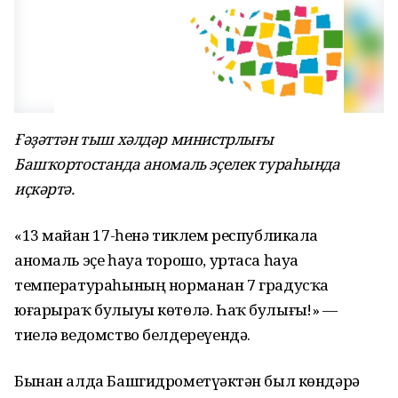
Ғәҙәттән тыш хәлдәр министрлығы
Башҡортостанда аномаль эҫелек тураһында
иҫкәртә.
«13 майҙан 17-һенә тиклем республикала
аномаль эҫе һауа торошо, уртаса һауа
температураһының норманан 7 градусҡа
юғарыраҡ булыуы көтөлә. Һаҡ булығыҙ!» —
тиелә ведомство белдереүендә.
Бынан алда Башгидрометүҙәктән был көндәрҙә