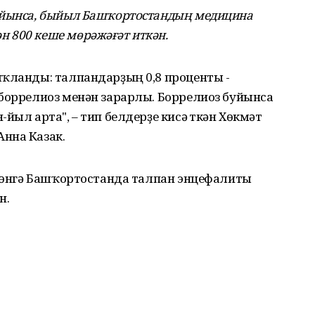
уйынса, быйыл Башҡортостандың медицина
 800 кеше мөрәжәғәт иткән.
ыҡланды: талпандарҙың 0,8 проценты -
 боррелиоз менән зарарлы. Боррелиоз буйынса
ыл арта", – тип белдерҙе кисә үткән Хөкүмәт
нна Казак.
 көнгә Башҡортостанда талпан энцефалиты
н.