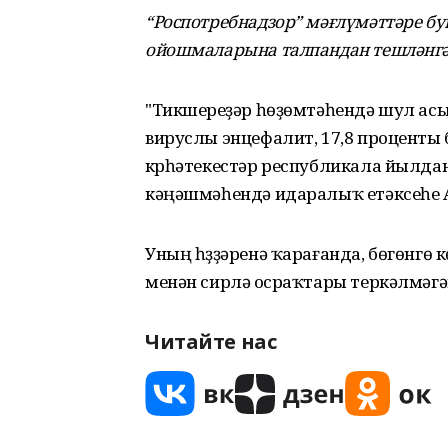
“Роспотребнадзор” мәғлүмәттәре б
ойошмаларына талпандан тешләнгән
"Тикшереүҙәр һөҙөмтәһендә шул ас
вируслы энцефалит, 17,8 проценты
күрһәтекестәр республикала йылдан-й
кәңәшмәһендә идаралыҡ етәксеһе А
Уның һүҙҙәренә ҡарағанда, бөгөнгө
менән сирләү осраҡтары теркәлмәгә
Читайте нас