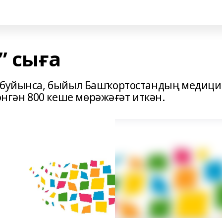
” сыға
е буйынса, быйыл Башҡортостандың медиц
гән 800 кеше мөрәжәғәт иткән.