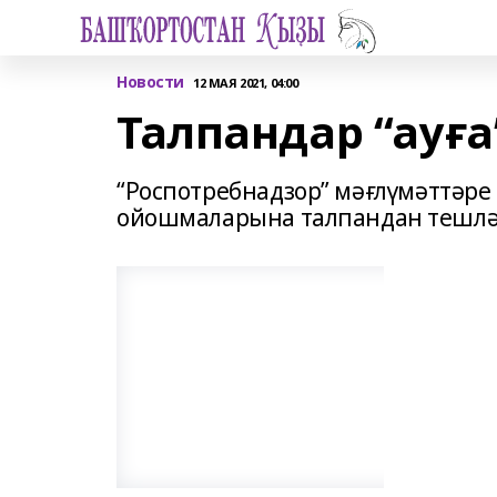
Новости
12 МАЯ 2021, 04:00
Талпандар “ауға
“Роспотребнадзор” мәғлүмәттәр
ойошмаларына талпандан тешлән