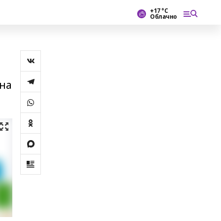
+17 °С
Облачно
ина