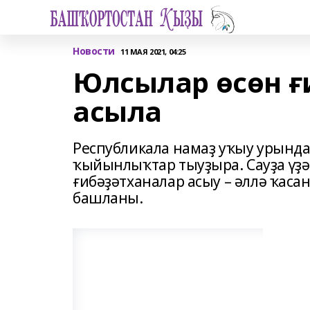
Новости
11 МАЯ 2021, 04:25
Юлсылар өсөн ғ
асыла
Республикала намаҙ уҡыу урынд
ҡыйынлыҡтар тыуҙыра. Сауҙа үҙә
ғибәҙәтханалар асыу – әллә ҡасан
башланы.