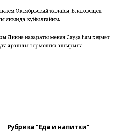
иклем Октябрьский ҡалаһы, Благовещен
ы янында ҡуйылғайны.
ы Диниә назараты менән Сауҙа һәм хеҙмәт
үгә ярашлы тормошҡа ашырыла.
Рубрика "Еда и напитки"