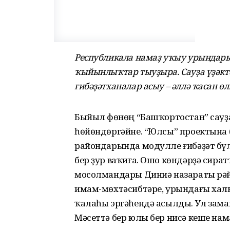
Республикала намаҙ уҡыу урындары
ҡыйынлыҡтар тыуҙыра. Сауҙа үҙәктә
ғибәҙәтханалар асыу – әллә ҡасан өл
Быйыл Өфөнөң “Башҡортостан” сауҙ
һөйөндөргәйне. “Юлсы” проектына (
райондарында модулле ғибәҙәт бү
бер ҙур ваҡиға. Ошо көндәрҙә сира
мосолмандары Диниә назараты рәй
имам-мөхтәсибтәре, урындағы ха
ҡалаһы эргәһендә асылды. Ул заман
Мәсеттә бер юлы бер нисә кеше нам