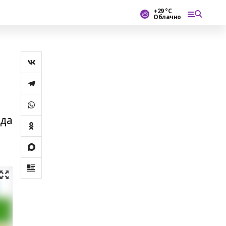
+29 °С
Облачно
нда