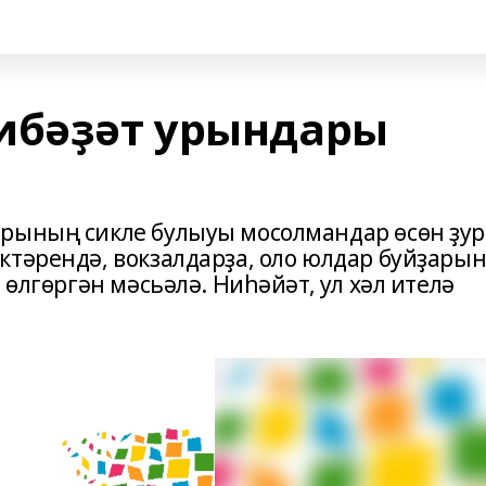
ибәҙәт урындары
арының сикле булыуы мосолмандар өсөн ҙур
ктәрендә, вокзалдарҙа, оло юлдар буйҙары
 өлгөргән мәсьәлә. Ниһәйәт, ул хәл ителә