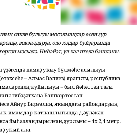
ның сикле булыуы мосолмандар өсөн ҙур
рендә, вокзалдарҙа, оло юлдар буйҙарында
гөргән мәсьәлә. Ниһәйәт, ул хәл ителә башланы.
а үҙәгендә намаҙ уҡыу бүлмәһе асылыуы
етәксеһе – Алмас Вәлиев) ярашлы, республика
лмәләренең ҡуйылыуы – был йәһәттән тағы
ттағы ғибәҙәтхана Башҡортостан
есе Айнур Бирғәлин, яҡындағы райондарҙың
лыҡ, имамдар ҡатнашлығында Дәүләкән
са йыһазландырылған, ҙурлығы – 4х 2,4 метр.
аҙ уҡый ала.