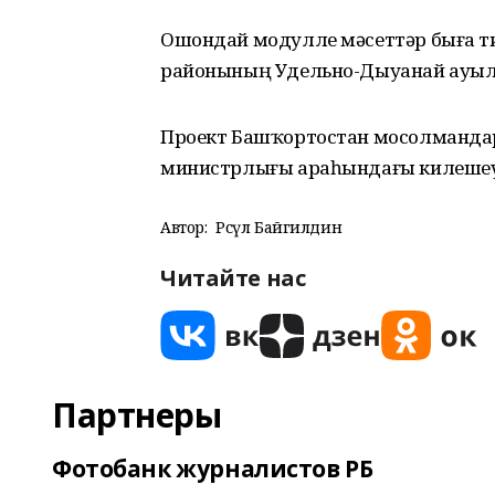
Ошондай модулле мәсеттәр быға т
районының Удельно-Дыуанай ауыл
Проект Башҡортостан мосолмандар
министрлығы араһындағы килеше
Автор:
Рәсүл Байгилдин
Читайте нас
Партнеры
Фотобанк журналистов РБ