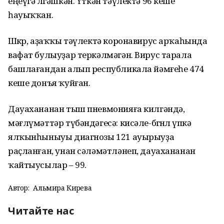
еңеүгә өлгәшкән. Үткән тәүлектә 96 кеше
һауыҡҡан.
Шөкөр, аҙаҡҡы тәүлектә коронавирус арҡаһында
вафат булыуҙар теркәлмәгән. Вирус тарала
башлағандан алып республикала йәмғеһе 474
кеше донъя ҡуйған.
Дауахананан тыш пневмонияға килгәндә,
мәғлүмәттәр түбәндәгесә: кисәле-бөгөнлө үпкә
ялҡынһыныуы диагнозы 121 ауырыуҙа
раҫланған, унан сәләмәтләнеп, дауахананан
ҡайтыусылар – 99.
Автор:
Альмира Кирәева
Читайте нас