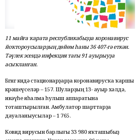
11 майға ҡарата республикабыҙҙа коронавирус
йоҡтороусыларҙың дөйөм һаны 36 407-гә еткән.
Тәүлек эсендә инфекция тағы 91 ауырыуҙа
асыҡланған.
Бөгөнгө көндә стационарҙарҙа коронавирусҡа ҡаршы
көрәшеүселәр – 157. Шуларҙың 13-ө ауыр хәлдә,
икәүһе яһалма һулыш аппаратына
тоташтырылған. Амбулатор шарттарҙа
дауаланыусылар – 1 765.
Ковид вирусын барлығы 33 980 яҡташыбыҙ