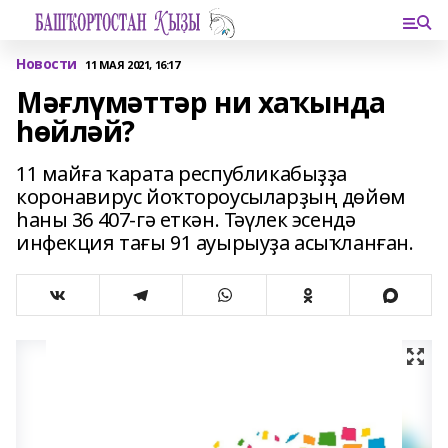
Новости
11 МАЯ 2021, 16:17
Мәғлүмәттәр ни хаҡында
һөйләй?
11 майға ҡарата республикабыҙҙа
коронавирус йоҡтороусыларҙың дөйөм
һаны 36 407-гә еткән. Тәүлек эсендә
инфекция тағы 91 ауырыуҙа асыҡланған.