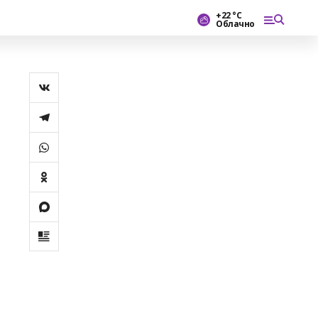
+22 °С
Облачно