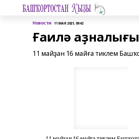
Новости
11 МАЯ 2021, 09:42
Ғаилә аҙналығ
11 майҙан 16 майға тиклем Башҡо
11 майҙан 16 майға тиклем Башҡорт