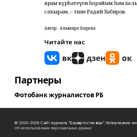
ярҙам күрһәтеүен һорайым һәм хал
саҡырам, – тине Радий Хәбиров.
Автор:
Альмира Кирәева
Читайте нас
Партнеры
Фотобанк журналистов РБ
© 2020-2026 Сайт журнала "Башҡортостан ҡыҙы". Копирование и
Об использовании персональных данных