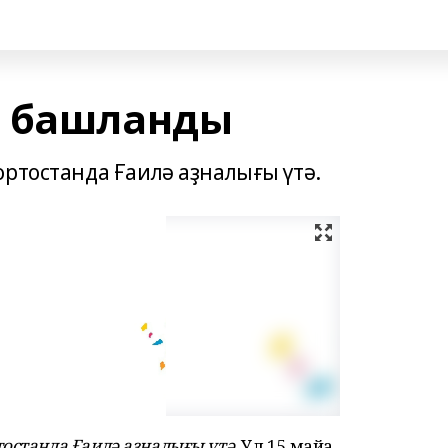
ы башланды
ртостанда Ғаилә аҙналығы үтә.
останда Ғаилә аҙналығы үтә.
Ул 15 майҙа