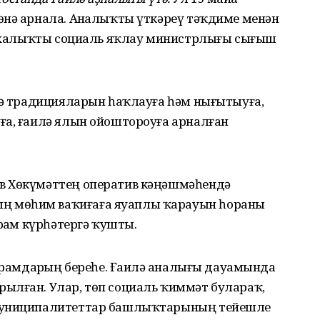
өнә арнала. Аҙналыҡты үткәреү тәҡдиме менән
әм халыҡты социаль яҡлау министрлығы сығыш
илә традицияларын һаҡлауға һәм нығытыуға,
ға, ғаилә ялын ойоштороуға арналған
в Хөкүмәттең оператив кәңәшмәһендә
 мөһим ваҡиғаға яуаплы ҡарауын һораны
рҙам күрһәтергә ҡушты.
айрамдарҙың береһе. Ғаилә аҙналығы дауамында
ылған. Улар, төп социаль ҡиммәт булараҡ,
 Муниципалитеттар башлыҡтарының тейешле