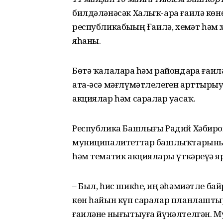
билдәләнәсәк Халыҡ-ара ғаилә көн
республикабыҙҙың Ғаилә, хеҙмәт һ
яһаны.
Бөтә ҡалаларҙа һәм райондарҙа ға
ата-әсә мәғлүмәтлелеген арттырыу
акциялар һәм саралар уҙасаҡ.
Республика Башлығы Радий Хәбиро
муниципалитеттар башлыҡтарының
һәм тематик акцияларҙы үткәреүҙә я
– Был, һис шикһеҙ, иң әһәмиәтле б
көн һайын күп саралар планлаштыр
ғаиләне нығытыуға йүнәлтелгән.