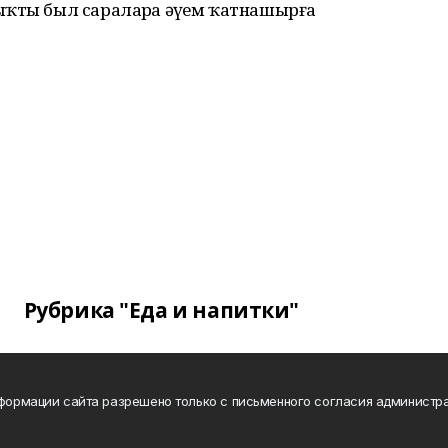
ыҡты был сараларҙа әүҙем ҡатнашырға
Рубрика "Еда и напитки"
нформации сайта разрешено только с письменного согласия администра