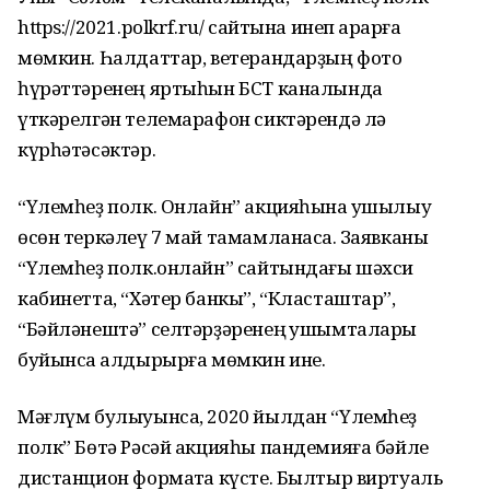
https://2021.polkrf.ru/ сайтына инеп ҡарарға
мөмкин. Һалдаттар, ветерандарҙың фото
һүрәттәренең яртыһын БСТ каналында
үткәрелгән телемарафон сиктәрендә лә
күрһәтәсәктәр.
“Үлемһеҙ полк. Онлайн” акцияһына ҡушылыу
өсөн теркәлеү 7 май тамамланасаҡ. Заявканы
“Үлемһеҙ полк.онлайн” сайтындағы шәхси
кабинетта, “Хәтер банкы”, “Класташтар”,
“Бәйләнештә” селтәрҙәренең ҡушымталары
буйынса ҡалдырырға мөмкин ине.
Мәғлүм булыуынса, 2020 йылдан “Үлемһеҙ
полк” Бөтә Рәсәй акцияһы пандемияға бәйле
дистанцион форматҡа күсте. Былтыр виртуаль