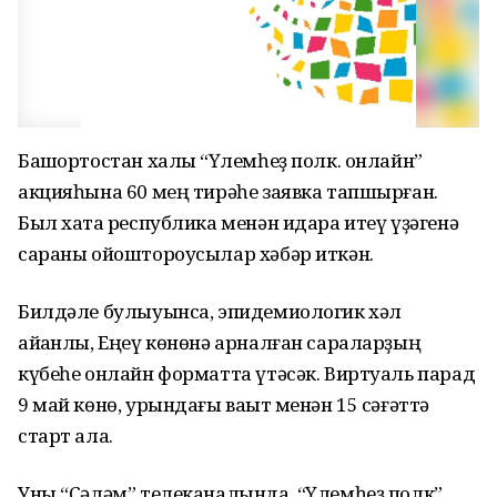
Башҡортостан халҡы “Үлемһеҙ полк. онлайн”
акцияһына 60 мең тирәһе заявка тапшырған.
Был хаҡта республика менән идара итеү үҙәгенә
сараны ойоштороусылар хәбәр иткән.
Билдәле булыуынса, эпидемиологик хәл
айҡанлы, Еңеү көнөнә арналған сараларҙың
күбеһе онлайн форматта үтәсәк. Виртуаль парад
9 май көнө, урындағы ваҡыт менән 15 сәғәттә
старт ала.
Уны “Сәләм” телеканалында, “Үлемһеҙ полк”