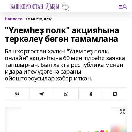
Новости
7 МАЯ 2021, 07:37
"Үлемһеҙ полк" акцияһына
теркәлеү бөгөн тамамлана
Башҡортостан халҡы “Үлемһеҙ полк.
онлайн” акцияһына 60 мең тирәһе заявка
тапшырған. Был хаҡта республика менән
идара итеү үҙәгенә сараны
ойоштороусылар хәбәр иткән.