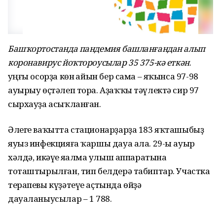
Башҡортостанда пандемия башланғандан алып
коронавирус йоҡтороусылар 35 375-кә еткән
.
һуңғы осорҙа көн һайын бер сама – яҡынса 97-98
ауырыу өҫтәлеп тора. Аҙаҡҡы тәүлектә сир 97
сырхауҙа асыҡланған.
Әлеге ваҡытта стационарҙарҙа 183 яҡташыбыҙ
яуыз инфекцияға ҡаршы дауа ала. 29-ы ауыр
хәлдә, икәүһе яһалма һулыш аппаратына
тоташтырылған, тип белдерә табиптар. Участка
терапевы күҙәтеүе аҫтында өйҙә
дауаланыусылар – 1 788.