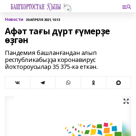
Новости
30 АПРЕЛЯ 2021, 10:13
Афәт тағы дүрт ғүмерҙе
өҙгән
Пандемия башланғандан алып
республикабыҙҙа коронавирус
йоҡтороусылар 35 375-кә еткән.