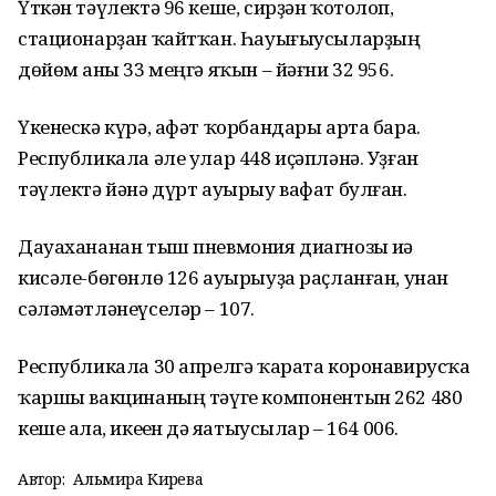
Үткән тәүлектә 96 кеше, сирҙән ҡотолоп,
стационарҙан ҡайтҡан. Һауығыусыларҙың
дөйөм һаны 33 меңгә яҡын – йәғни 32 956.
Үкенескә күрә, афәт ҡорбандары арта бара.
Республикала әле улар 448 иҫәпләнә. Уҙған
тәүлектә йәнә дүрт ауырыу вафат булған.
Дауахананан тыш пневмония диагнозы иһә
кисәле-бөгөнлө 126 ауырыуҙа раҫланған, унан
сәләмәтләнеүселәр – 107.
Республикала 30 апрелгә ҡарата коронавирусҡа
ҡаршы вакцинаның тәүге компонентын 262 480
кеше алһа, икеһен дә яһатыусылар – 164 006.
Автор:
Альмира Кирәева