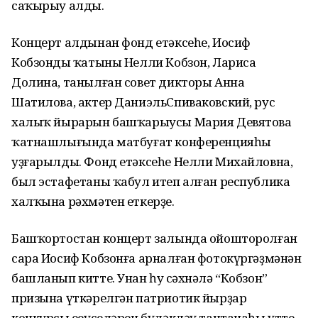
саҡырыу алды.
Концерт алдынан фонд етәксеһе, Иосиф
Кобзондың ҡатыны Нелли Кобзон, Лариса
Долина, танылған совет дикторы Анна
Шатилова, актер ДаниэльСпиваковский, рус
халыҡ йырарын башҡарыусы Мария Девятова
ҡатнашлығында матбуғат конференцияһы
уҙғарылды. Фонд етәксеһе Нелли Михайловна,
был эстафетаны ҡабул итеп алған республика
халҡына рәхмәтен еткерҙе.
Башҡортостан концерт залында ойошторолған
сара Иосиф Кобзонға арналған фотокүргәҙмәнән
башланып китте. Унан һуң сәхнәлә “Кобзон”
призына үткәрелгән патриотик йырҙар
конкурсы еңеүселәрен бүләкләү тантанаһы үтте.