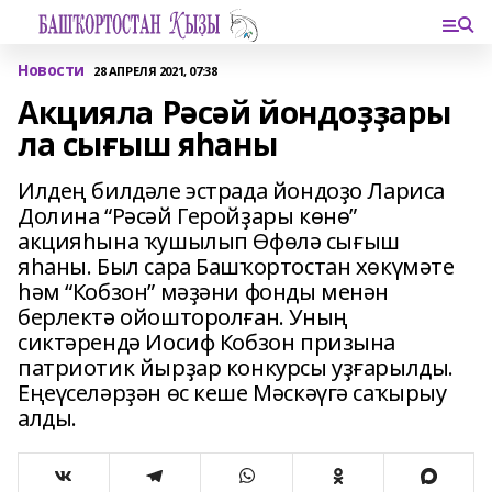
Новости
28 АПРЕЛЯ 2021, 07:38
Акцияла Рәсәй йондоҙҙары
ла сығыш яһаны
Илдең билдәле эстрада йондоҙо Лариса
Долина “Рәсәй Геройҙары көнө”
акцияһына ҡушылып Өфөлә сығыш
яһаны. Был сара Башҡортостан хөкүмәте
һәм “Кобзон” мәҙәни фонды менән
берлектә ойошторолған. Уның
сиктәрендә Иосиф Кобзон призына
патриотик йырҙар конкурсы уҙғарылды.
Еңеүселәрҙән өс кеше Мәскәүгә саҡырыу
алды.