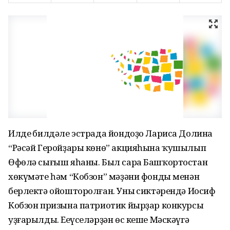
Илдең билдәле эстрада йондоҙо Лариса Долина
“Рәсәй Геройҙары көнө” акцияһына ҡушылып
Өфөлә сығыш яһаны. Был сара Башҡортостан
хөкүмәте һәм “Кобзон” мәҙәни фонды менән
берлектә ойошторолған. Уның сиктәрендә Иосиф
Кобзон призына патриотик йырҙар конкурсы
уҙғарылды. Еңеүселәрҙән өс кеше Мәскәүгә