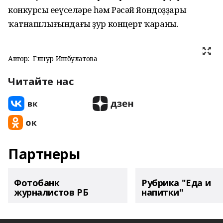
конкурсы еңеүселәре һәм Рәсәй йондоҙҙары
ҡатнашлығындағы ҙур концерт ҡараны.
Автор:
Гөлнур Ишбулатова
Читайте нас
Партнеры
Фотобанк
Рубрика "Еда и
журналистов РБ
напитки"