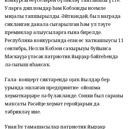
Уларға дипломдар һәм Кобзондың исемле
миҙалы тапшырылды. Әйткәндәй, был награда
сикләнгән данала сығарылған һәм ул тәүге
премиялар алыусыларға ғына бирелде.
Республика конкурсында еңгән өс ҡатнашыусы 11
сентябрь, Нелли Кобзон саҡырыуы буйынса
Мәскәүҙә үтәсәк патриотик йырҙар бәйгеһендә
лә сығыш яһаясаҡ.
Гала- концерт сиктәрендә оҙаҡ йылдар бер
урында эшләгән предприятие- ойошма
хеҙмәткәрҙәре лә бүләкләнде. Сөнки был сараның
маҡсаты Рәсәйҙең хеҙмәт геройҙарын да
тәбрикләү ине.
Унан һуң тамашасылар патриотик йырҙар