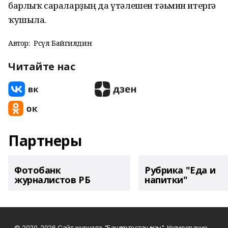
барлыҡ сараларҙың да үтәлешен тәьмин итергә
ҡушыла.
Автор:
Рәсүл Байгилдин
Читайте нас
Партнеры
Фотобанк
Рубрика "Еда и
журналистов РБ
напитки"
© 2020-2026 Сайт журнала "Башҡортостан ҡыҙы". Копирование