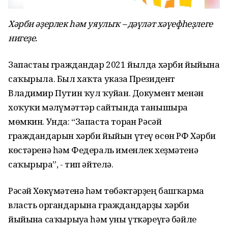
Хәрби әҙерлек һәм уяулыҡ – дәүләт хәүефһеҙлеге
нигеҙе.
Запастағы граждандар 2021 йылда хәрби йыйынға
саҡырыла. Был хаҡта указға Президент
Владимир Путин ҡул ҡуйған. Документ менән
хоҡуҡи мәғлүмәттәр сайтында танышырға
мөмкин. Унда: “Запаста торған Рәсәй
граждандарын хәрби йыйын үтеү өсөн РФ Хәрби
көстәренә һәм Федераль именлек хеҙмәтенә
саҡырырға”, - тип әйтелә.
Рәсәй Хөкүмәтенә һәм төбәктәрҙең башҡарма
власть органдарына граждандарҙы хәрби
йыйынға саҡырыуға һәм уны үткәреүгә бәйле