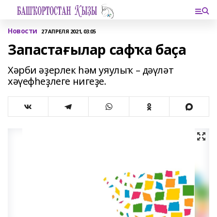
Новости
27 АПРЕЛЯ 2021, 03:05
Запастағылар сафҡа баҫа
Хәрби әҙерлек һәм уяулыҡ – дәүләт
хәүефһеҙлеге нигеҙе.