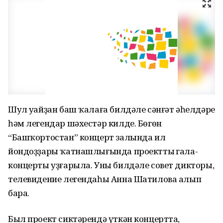
Шул уңайҙан баш ҡалаға билдәле сәнғәт әһелдәре
һәм легендар шәхестәр килде. Бөгөн
“Башҡортостан” концерт залында ил
йондоҙҙары ҡатнашлығында проекттың гала-
концерты уҙғарыла. Уны билдәле совет дикторы,
телевидение легендаһы Анна Шатилова алып
бара.
Был проект сиктәрендә үткән концертта,