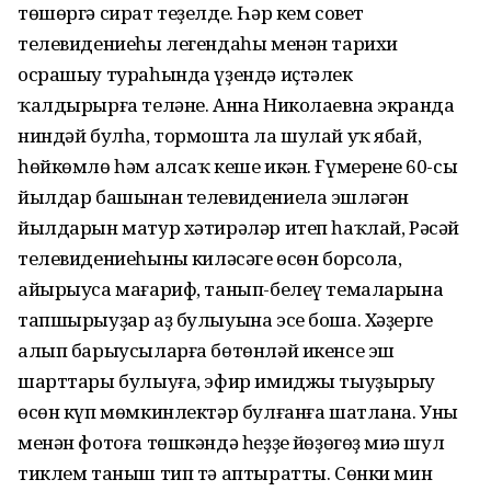
төшөргә сират теҙелде. Һәр кем совет
телевидениеһы легендаһы менән тарихи
осрашыу тураһында үҙендә иҫтәлек
ҡалдырырға теләне. Анна Николаевна экранда
ниндәй булһа, тормошта ла шулай уҡ ябай,
һөйкөмлө һәм алсаҡ кеше икән. Ғүмеренең 60-сы
йылдар башынан телевидениела эшләгән
йылдарын матур хәтирәләр итеп һаҡлай, Рәсәй
телевидениеһының киләсәге өсөн борсола,
айырыуса мағариф, танып-белеү темаларына
тапшырыуҙар аҙ булыуына эсе боша. Хәҙерге
алып барыусыларға бөтөнләй икенсе эш
шарттары булыуға, эфир имиджы тыуҙырыу
өсөн күп мөмкинлектәр булғанға шатлана. Уның
менән фотоға төшкәндә һеҙҙең йөҙөгөҙ миңә шул
тиклем таныш тип тә аптыратты. Сөнки мин