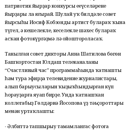
патриотик йырҙар конкурсы еңеүселәренең
йырҙары ла яңғырай. Шулай уҡ билдәле совет
йырсыһы Иосиф Кобзонды артист булараҡ ҡына
түгел, ә кешелекле, кеселекле шәхес булараҡ
асҡан фотокүргәҙмә лә ойоштороласаҡ.
Танылған совет дикторы Анна Шатилова бөгөн
Башҡортостан Юлдаш телеканаланың
“Счастливый час” программаһында ҡатнашты
һәм тура эфирҙа телевидение журналистары,
алып барыусыларын ҡыҙыҡһындырған күп
һорауҙарға яуап бирҙе. Унда ҡатнашҡан
коллегабыҙ Гөлдәриә Йосопова үҙ тәьҫороттары
менән уртаҡлашты:
- Әлбиттә тапшырыу тамамланғас фотоға