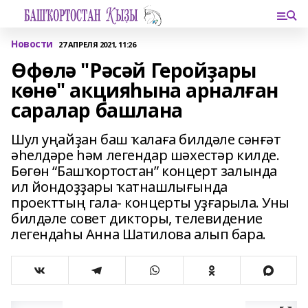
Новости
27 АПРЕЛЯ 2021, 11:26
Өфөлә "Рәсәй Геройҙары
көнө" акцияһына арналған
саралар башлана
Шул уңайҙан баш ҡалаға билдәле сәнғәт
әһелдәре һәм легендар шәхестәр килде.
Бөгөн “Башҡортостан” концерт залында
ил йондоҙҙары ҡатнашлығында
проекттың гала- концерты уҙғарыла. Уны
билдәле совет дикторы, телевидение
легендаһы Анна Шатилова алып бара.