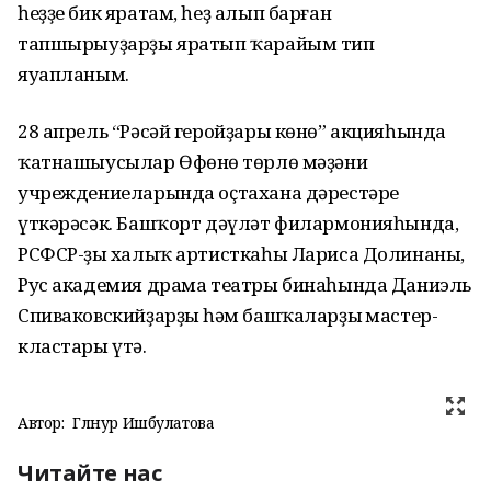
һеҙҙе бик яратам, һеҙ алып барған
тапшырыуҙарҙы яратып ҡарайым тип
яуапланым.
28 апрель “Рәсәй геройҙары көнө” акцияһында
ҡатнашыусылар Өфөнөң төрлө мәҙәни
учреждениеларында оҫтахана дәрестәре
үткәрәсәк. Башҡорт дәүләт филармонияһында,
РСФСР-ҙың халыҡ артисткаһы Лариса Долинаның,
Рус академия драма театры бинаһында Даниэль
Спиваковскийҙарҙың һәм башҡаларҙың мастер-
кластары үтә.
Автор:
Гөлнур Ишбулатова
Читайте нас