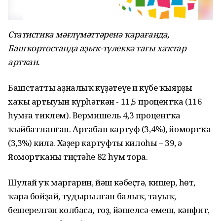
Статистика мәғлүмәттәренә ҡарағанда,
Башҡортостанда аҙыҡ-түлеккә тағы хаҡтар
артҡан.
Башстаттың аҙналыҡ күҙәтеүе иң күбе ҡыярҙың
хаҡы артыуын күрһәткән - 11,5 процентҡа (116
һумға тиклем). Вермишель 4,3 процентҡа
ҡыйбатланған. Артабан картуф (3,4%), йомортҡа
(3,3%) килә. Хәҙер картуфтың килоһы – 39, ә
йомортҡаның тиҫтәһе 82 һум тора.
Шулай уҡ маргарин, йәш кәбеҫтә, кишер, һөт,
ҡара бойҙай, туңдырылған балыҡ, тауыҡ,
бешерелгән колбаса, тоҙ, йәшелсә-емеш, кәнфит,