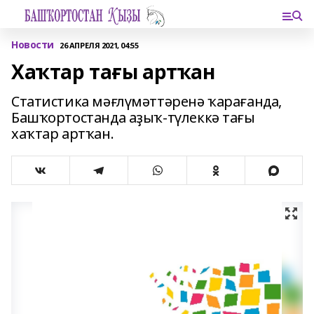
Новости
26 АПРЕЛЯ 2021, 04:55
Хаҡтар тағы артҡан
Статистика мәғлүмәттәренә ҡарағанда,
Башҡортостанда аҙыҡ-түлеккә тағы
хаҡтар артҡан.