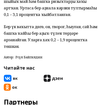
шыйыҡ май һәм башҡа ризыҡтарҙың хаҡы
артҡан. Уртаса бер аҙнала кәрзин тултырмаһы
0,1 – 3,1 процентҡа ҡыйбатланған.
Бер үк ваҡытта дөгө, он, творог, һыуған, сәй һәм
башҡа ҡайһы бер аҙыҡ-түлек төрҙәре
арзанайған. Уларға хаҡ 0,2 – 1,9 процентҡа
төшкән.
Автор:
Рәсүл Байгилдин
Читайте нас
Партнеры