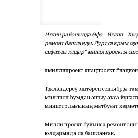
Иглин районында Өфө – Иглин – Ҡы
ремонт башланды. Дүрт саҡрым оҙо
сифатлы юлдар” милли проекты сик
#миллипроект #нацпроект #нацио
Төҙөкләндереү эштәрен сентябрҙә 
миллион һумдан ашыу аҡса йүнәлт
министрлығының матбуғат хеҙмәте
Милли проект буйынса ремонт эшт
юлдарында ла башланған.