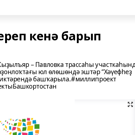
ереп кенә барып
Ҡыҙылъяр – Павловка трассаһы участкаһын
оҙонлоҡтағы юл өлөшөндә эштәр “Хәүефһеҙ
сиктәрендә башҡарыла.#миллипроект
ектыБашкортостан