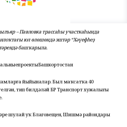
ҙылъяр – Павловка трассаһы участкаһында
нлоҡтағы юл өлөшөндә эштәр “Хәүефһеҙ
тәрендә башҡарыла.
нальныепроектыБашкортостан
тамамларға йыйыналар. Был маҡсатҡа 40
елгән, тип билдәләй БР Транспорт хужалығы
.
әре шулай уҡ Благовещен, Шишмә райондары