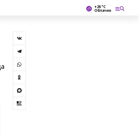
+26 °С
Облачно
да