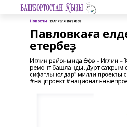
Новости
23 АПРЕЛЯ 2021, 05:32
Павловкаға елд
етербеҙ
Иглин районында Өфө – Иглин – 
ремонт башланды. Дүрт саҡрым 
сифатлы юлдар” милли проекты 
#нацпроект #национальныепро