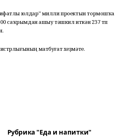
 сифатлы юлдар” милли проектын тормошҡа
300 саҡрымдан ашыу тәшкил иткән 237 төп
н.
нистрлығының матбуғат хеҙмәте.
Рубрика "Еда и напитки"