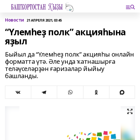
Новости
21 АПРЕЛЯ 2021, 03:45
“Үлемһеҙ полк” акцияһына
яҙыл
Быйыл да “Үлемһеҙ полк” акцияһы онлайн
форматта үтә. Әле унда ҡатнашырға
теләүселәрҙән ғаризалар йыйыу
башланды.