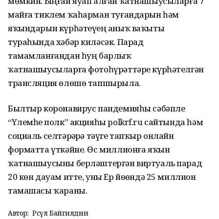
мөмкин. Ыңғай яуап алған ҡатнашыусыларға 7
майға тиклем ҡаһарман туғандарын һәм
яҡындарын күрһәтеүҙең аныҡ ваҡыты
тураһында хәбәр киләсәк. Парад
тамамланғандан һуң барлыҡ
ҡатнашыусыларға фотоһүрәттәре күрһәтелгән
трансляция өлөшө тапшырыла.
Былтыр коронавирус пандемияһы сәбәпле
“Үлемһеҙ полк” акцияһы polkrf.ru сайтында һәм
социаль селтәрҙәрҙә тәүге тапҡыр онлайн
форматта үткәйне. Өс миллионға яҡын
ҡатнашыусыны берләштергән виртуаль парад
20 көн дауам итте, уны Ер йөҙөндә 25 миллион
тамашасы ҡараны.
Автор:
Рәсүл Байгилдин