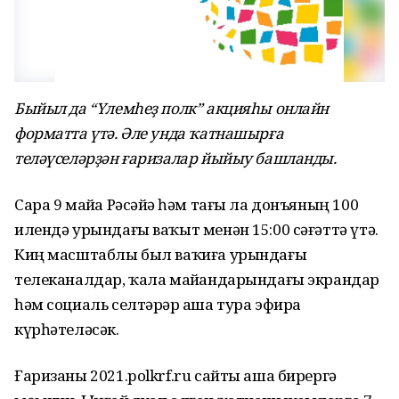
Быйыл да “Үлемһеҙ полк” акцияһы онлайн
форматта үтә. Әле унда ҡатнашырға
теләүселәрҙән ғаризалар йыйыу башланды.
Сара 9 майҙа Рәсәйҙә һәм тағы ла донъяның 100
илендә урындағы ваҡыт менән 15:00 сәғәттә үтә.
Киң масштаблы был ваҡиға урындағы
телеканалдар, ҡала майҙандарындағы экрандар
һәм социаль селтәрҙәр аша тура эфирҙа
күрһәтеләсәк.
Ғаризаны 2021.polkrf.ru сайты аша бирергә