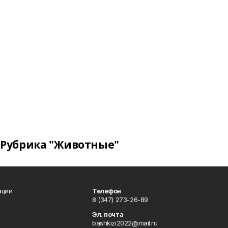
Рубрика "Животные"
ции.
Телефон
8 (347) 273-26-89
Эл. почта
bashkizi2022@mail.ru