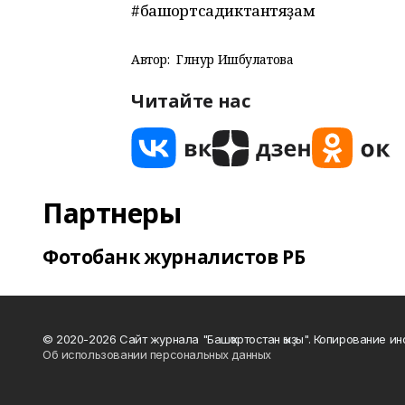
#башҡортсадиктантяҙам
Автор:
Гөлнур Ишбулатова
Читайте нас
Партнеры
Фотобанк журналистов РБ
© 2020-2026 Сайт журнала "Башҡортостан ҡыҙы". Копирование и
Об использовании персональных данных