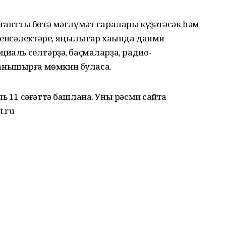
ктантты бөтә мәғлүмәт саралары күҙәтәсәк һәм
нсәлектәре, яңылыҡтар хаҡында даими
циаль селтәрҙә, баҫмаларҙа, радио-
нышырға мөмкин буласаҡ.
ь 11 сәғәттә башлана. Уны рәсми сайтҡа
t.ru