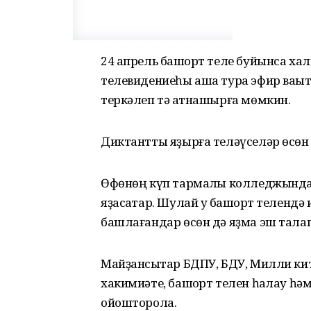
24 апрель башҡорт теле буйынса ха
телевидениеһы аша тура эфир ваҡыт
теркәлеп тә ҡатнашырға мөмкин.
Диктантты яҙырға теләүселәр өсөн 
Өфөнөң күп тармаҡлы колледжында
яҙасаҡтар. Шулай уҡ башҡорт теленд
башлағандар өсөн дә яҙма эш тал
Майҙансыҡтар БДПУ, БДУ, Милли к
хакимиәте, башҡорт телен һаҡлау һә
ойошторола.