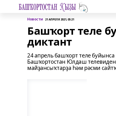
Новости
21 АПРЕЛЯ 2021, 05:21
Башҡорт теле б
диктант
24 апрель башҡорт теле буйынса 
Башҡортостан Юлдаш телевидени
майҙансыҡтарҙа һәм рәсми сайтҡ