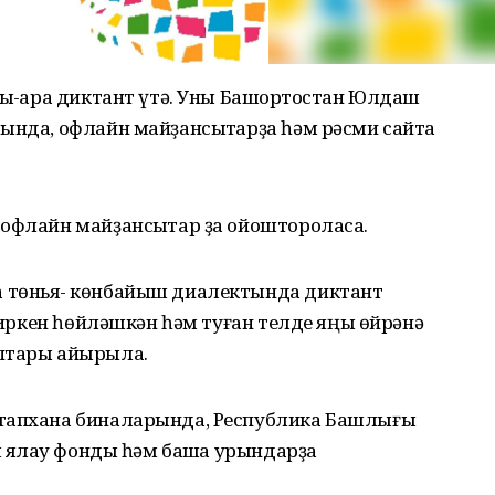
лыҡ-ара диктант үтә. Уны Башҡортостан Юлдаш
ында, офлайн майҙансыҡтарҙа һәм рәсми сайтҡа
офлайн майҙансыҡтар ҙа ойоштороласаҡ.
 төньяҡ- көнбайыш диалектында диктант
ә иркен һөйләшкән һәм туған телде яңы өйрәнә
аптары айырыла.
итапхана биналарында, Республика Башлығы
м яҡлау фонды һәм башҡа урындарҙа