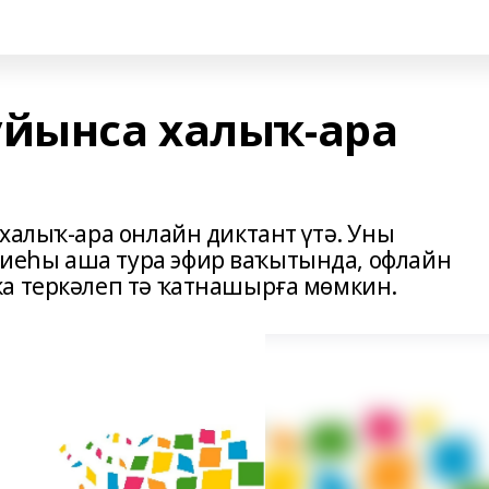
уйынса халыҡ-ара
халыҡ-ара онлайн диктант үтә. Уны
еһы аша тура эфир ваҡытында, офлайн
а теркәлеп тә ҡатнашырға мөмкин.