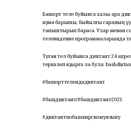
Башҡорт теле буйынса халыҡ-ара ди
яҙма барышы, быйылғы сараның үҙе
таныштырып барасаҡ. Улар менән со
телевидение программаларында та
Туған тел буйынса диктант 24 апрел
теркәлеп яҙырға ла була: bashdiкtan
#башҡорттелендәдиктант
#башдиктант/#башдиктант2021
#диктантпобашкирскомуязыку