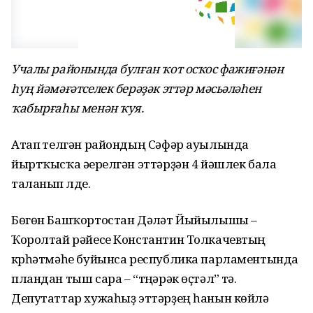
Учалы районында булған ҡот осҡос фажиғәнән
һуң йәмәғәтселек берәҙәк эттәр мәсьәләһен
ҡабырғаһы менән ҡуя.
Атап үтелгән райондың Сәфәр ауылында
йыртҡысҡа әүерелгән эттәрҙән 4 йәшлек бала
таланып үлде.
Бөгөн Башҡортостан Дәүләт Йыйылышы –
Ҡоролтай рәйесе Константин Толкачевтың
күрһәтмәһе буйынса республика парламентында
пландан тыш сара – “түңәрәк өҫтәл” үтә.
Депутаттар хужаһыҙ эттәрҙең һанын көйләү