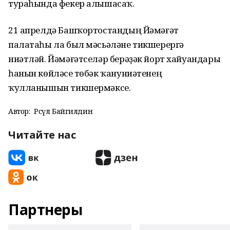
тураһында фекер алышасаҡ.
21 апрелдә Башҡортостандың Йәмәғәт
палатаһы ла был мәсьәләне тикшерергә
ниәтләй. Йәмәғәтселәр берәҙәк йорт хайуандары
һанын көйләүсе төбәк ҡануниәтенең
ҡулланышын тикшермәксе.
Автор:
Рәсүл Байгилдин
Читайте нас
Партнеры