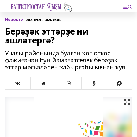
Новости
20 АПРЕЛЯ 2021, 04:05
Берәҙәк эттәрҙе ни
эшләтергә?
Учалы районында булған ҡот осҡос
фажиғәнән һуң йәмәғәтселек берәҙәк
эттәр мәсьәләһен ҡабырғаһы менән ҡуя.