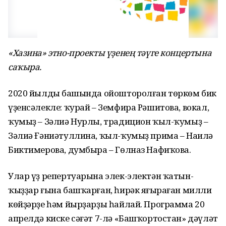
«Хазина» этно-проекты үҙенең тәүге концертына
саҡыра.
2020 йылдың башында ойошторолған төркөм бик
үҙенсәлекле: ҡурай – Земфира Рәшитова, вокал,
ҡумыҙ – Зәлиә Нурлы, традицион ҡыл-ҡумыҙ –
Зәлиә Ғәниәтуллина, ҡыл-ҡумыҙ прима – Наилә
Биктимерова, думбыра – Гөлназ Нафиҡова.
Улар үҙ репертуарына элек-электән ҡатын-
ҡыҙҙар ғына башҡарған, һирәк яңғыраған милли
көйҙәрҙе һәм йырҙарҙы һайлай. Программа 20
апрелдә киске сәғәт 7-лә «Башҡортостан» дәүләт