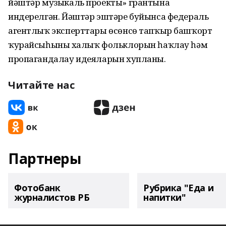
йәштәр музыкаль проекты» грантына
индерелгән. Йәштәр эштәре буйынса федераль
агентлыҡ эксперттары өсөнсө тапҡыр башҡорт
ҡурайсыһының халыҡ фольклорын һаҡлау һәм
пропагандалау идеяларын хупланы.
Читайте нас
Партнеры
Фотобанк
Рубрика "Еда и
журналистов РБ
напитки"