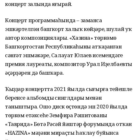
концерт залында яңғырай.
Концерт программаһында – заманса
эшкәртелгән башҡорт халыҡ көйҙәре, шулай уҡ
автор композициялары. «Хазина» төркөмө
Башҡортостан Республикаһының атҡаҙанған
сәнғәт эшмәкәре, Салауат Юлаев исемендәге
премия лауреаты, композитор Урал Иҙелбаевтың
әҫәрҙәрен дә башҡара.
Ҡыҙҙар концертта 2021 йылда сығырға тейешле
беренсе альбомдың синглдары менән
таныштыра. Ошо диск өҫтөндә эш 2020 йылда
төркөм етәксеһе Земфира Рәшитованың
«Таврида» Бөтә Рәсәй йәштәр форумында отҡан
«HAZINA» мәҙәни мираҫты һаҡлау буйынса