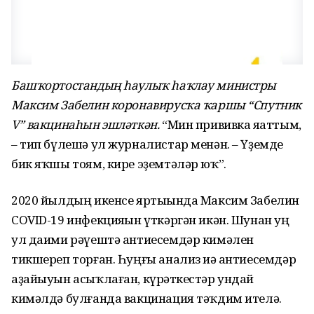
Башҡортостандың һаулыҡ һаҡлау министры
Максим Забелин коронавирусҡа ҡаршы “Cпутник
V” вакцинаһын эшләткән.
“Мин прививка яһаттым,
– тип бүлешә ул журналистар менән. – Үҙемде
бик яҡшы тоям, кире эҙемтәләр юҡ”.
2020 йылдың икенсе яртыһында Максим Забелин
COVID-19 инфекцияһын үткәргән икән. Шунан һуң
ул даими рәүештә антиесемдәр кимәлен
тикшереп торған. Һуңғы анализ иһә антиесемдәр
аҙайыуын асыҡлаған, күрһәткестәр ундай
кимәлдә булғанда вакцинация тәҡдим ителә.