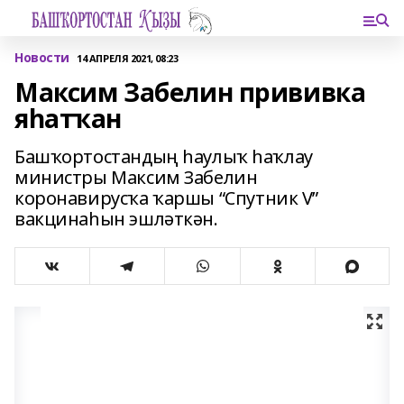
Новости
14 АПРЕЛЯ 2021, 08:23
Максим Забелин прививка
яһатҡан
Башҡортостандың һаулыҡ һаҡлау
министры Максим Забелин
коронавирусҡа ҡаршы “Cпутник V”
вакцинаһын эшләткән.