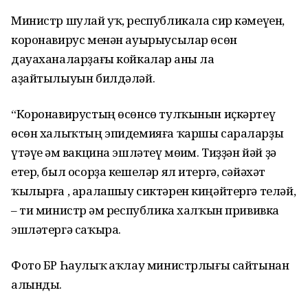
Министр шулай уҡ, республикала сир кәмеүен,
коронавирус менән ауырыусылар өсөн
дауаханаларҙағы койкалар һаны ла
аҙайтылыуын билдәләй.
“Коронавирустың өсөнсө тулҡынын иҫкәртеү
өсөн халыҡтың эпидемияға ҡаршы сараларҙы
үтәүе һәм вакцина эшләтеү мөһим. Тиҙҙән йәй ҙә
етер, был осорҙа кешеләр ял итергә, сәйәхәт
ҡылырға , аралашыу сиктәрен киңәйтергә теләй,
– ти министр һәм республика халҡын прививка
эшләтергә саҡыра.
Фото БР Һаулыҡ һаҡлау министрлығы сайтынан
алынды.