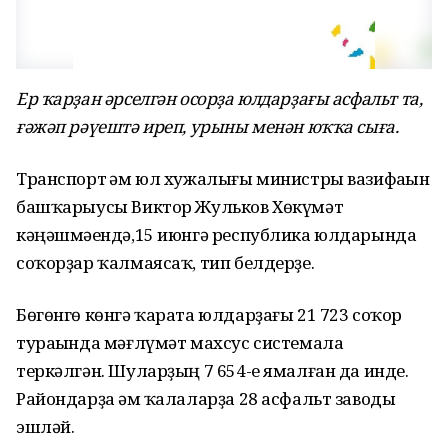
Ер ҡарҙан әрселгән осорҙа юлдарҙағы асфальт та,
ғәжәп рәүештә иреп, урыны менән юҡҡа сыға.
Транспорт һәм юл хужалығы министры вазифаһын
башҡарыусы Виктор Жульков Хөкүмәт
кәңәшмәһендә,15 июнгә республика юлдарында
соҡорҙар ҡалмаясаҡ, тип белдерҙе.
Бөгөнгө көнгә ҡарата юлдарҙағы 21 723 соҡор
тураһында мәғлүмәт махсус системала
теркәлгән. Шуларҙың 7 654-е ямалған да инде.
Райондарҙа һәм ҡалаларҙа 28 асфальт заводы
эшләй.