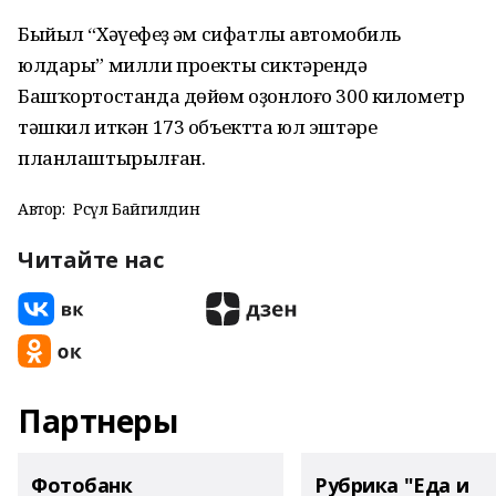
Быйыл “Хәүефһеҙ һәм сифатлы автомобиль
юлдары” милли проекты сиктәрендә
Башҡортостанда дөйөм оҙонлоғо 300 километр
тәшкил иткән 173 объектта юл эштәре
планлаштырылған.
Автор:
Рәсүл Байгилдин
Читайте нас
Партнеры
Фотобанк
Рубрика "Еда и