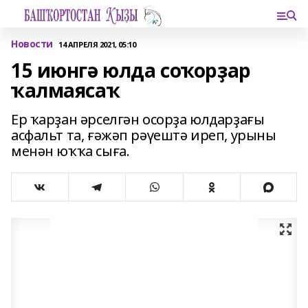
Новости
14 АПРЕЛЯ 2021, 05:10
15 июнгә юлда соҡорҙар
ҡалмаясаҡ
Ер ҡарҙан әрселгән осорҙа юлдарҙағы
асфальт та, ғәжәп рәүештә иреп, урыны
менән юҡҡа сыға.