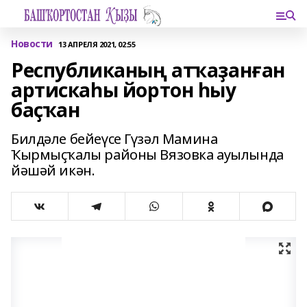
Новости
13 АПРЕЛЯ 2021, 02:55
Республиканың атҡаҙанған
артискаһы йортон һыу
баҫҡан
Билдәле бейеүсе Гүзәл Мамина
Ҡырмыҫҡалы районы Вязовка ауылында
йәшәй икән.