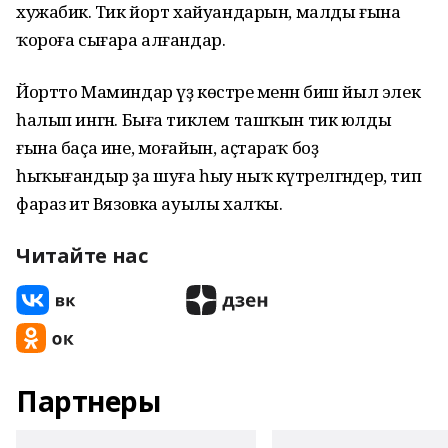
хужабикә. Тик йорт хайуандарын, малды ғына
ҡороға сығара алғандар.
Йортто Маминдар үҙ көстәре менән биш йыл элек
һалып ингән. Быға тиклем ташҡын тик юлды
ғына баҫа ине, моғайын, аҫтараҡ боҙ
һыҡығандыр ҙа шуға һыу ныҡ күтәрелгәндер, тип
фараз итә Вязовка ауылы халҡы.
Читайте нас
Партнеры