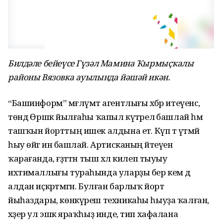
Билдәле бейеүсе Гүзәл Мамина Ҡырмыҫҡалы
районы Вязовка ауылында йәшәй икән.
“Башинформ” мәғлүмәт агентлығы хәбәр итеүенсә,
төндә Өршәк йылғаһы ҡапыл күтәрелә башлай һәм
ташҡын йорттың ишек алдына етә. Күп тә үтмәй
һыу өйгә инә башлай. Артисканың әйтеүенә
ҡарағанда, ғәҙәттән тыш хәл килеп тыуыу
ихтималлығы тураһында уларҙы бер кем дә
алдан иҫкәртмәгән. Булған барлыҡ йорт
йыһаздары, көнкүреш техникаһы һыуҙа ҡалған,
хәҙер ул эшкә яраҡһыҙ инде, тип хафалана