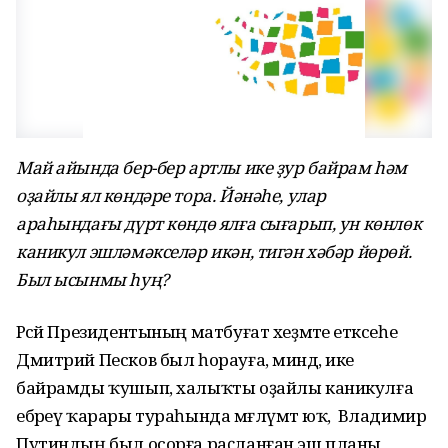
Май айында бер-бер артлы ике ҙур байрам һәм
оҙайлы ял көндәре тора. Йәнәһе, улар
араһындағы дүрт көндө ялға сығарып, ун көнлөк
каникул эшләмәкселәр икән, тигән хәбәр йөрөй.
Был ысынмы һуң?
Рәсәй Президентының матбуғат хеҙмәте етәксеһе
Дмитрий Песков был һорауға, миндә, ике
байрамды ҡушып, халыҡты оҙайлы каникулға
ебәреү ҡарары тураһында мәғлүмәт юҡ, ә Владимир
Путиндың был осорға раҫланған эш планы