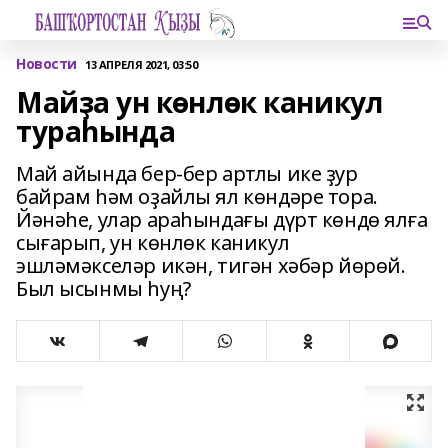
Новости
13 АПРЕЛЯ 2021, 03:50
Майҙа ун көнлөк каникул
тураһында
Май айында бер-бер артлы ике ҙур
байрам һәм оҙайлы ял көндәре тора.
Йәнәһе, улар араһындағы дүрт көндө ялға
сығарып, ун көнлөк каникул
эшләмәкселәр икән, тигән хәбәр йөрөй.
Был ысынмы һуң?