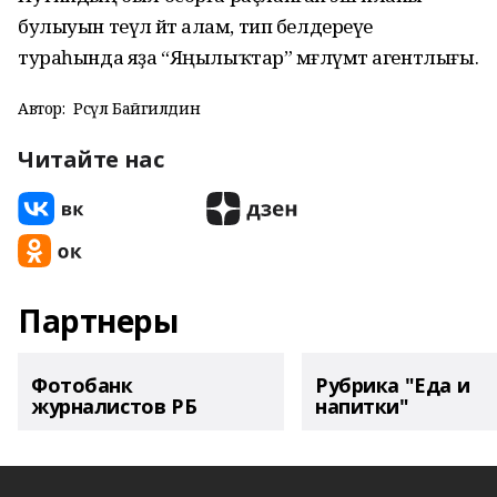
булыуын теүәл әйтә алам, тип белдереүе
тураһында яҙа “Яңылыҡтар” мәғлүмәт агентлығы.
Автор:
Рәсүл Байгилдин
Читайте нас
Партнеры
Фотобанк
Рубрика "Еда и
журналистов РБ
напитки"