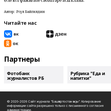
Әле юл фажиғәһе сәбәптәре асыҡлана.
Автор:
Рәсүл Байгилдин
Читайте нас
Партнеры
Фотобанк
Рубрика "Еда и
журналистов РБ
напитки"
© 2020-2026 Сайт журнала "Башҡортостан ҡыҙы". Копирование
информации сайта разрешено только с письменного согласия
администрации.