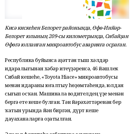
Кисә кискеһен Белорет районында, Өфө-Инйәр-
Белорет юлының 209-сы километрында, Сибайҙан
Өфөгә юлланған микроавтобус аварияға осраған.
Республика буйынса Ғәҙәттән тыш хәлдәр
идаралығынан хәбәр итеүҙәренсә, 46 йәшлек
Сибай кешеһе, «Toyota Hiace» микроавтобусы
менән идараны юғалтыу һөҙөмтәһендә, юлдан
сығып осҡан. Машинала водителдең үҙе менән
бергә ете кеше булған. Тән йәрәхәттәренән бер
ҡатын урында йән биргән, дүрт кеше
дауаханаларға оҙатылған.