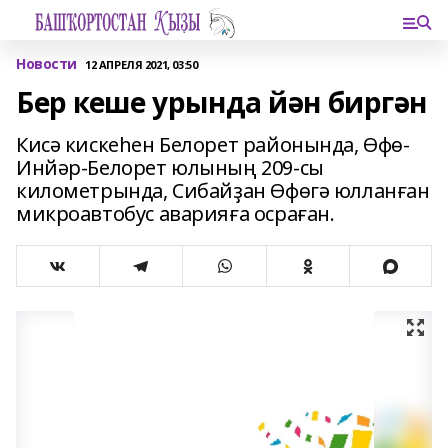
Новости
12 АПРЕЛЯ 2021, 03:50
Бер кеше урында йән биргән
Кисә кискеһен Белорет районында, Өфө-
Инйәр-Белорет юлының 209-сы
километрында, Сибайҙан Өфөгә юлланған
микроавтобус аварияға осраған.