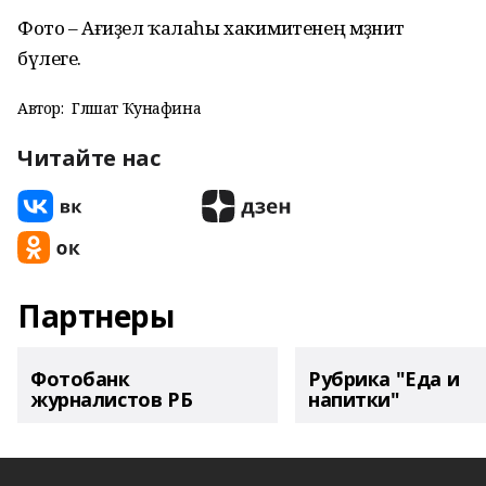
Фото – Ағиҙел ҡалаһы хакимиәтенең мәҙәниәт
бүлеге.
Автор:
Гөлшат Ҡунафина
Читайте нас
Партнеры
Фотобанк
Рубрика "Еда и
журналистов РБ
напитки"