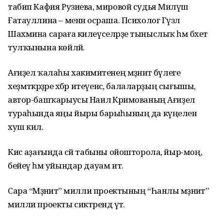
табип Кафия Рузиева, мировой судья Миләүшә
Ғатауллина – менән осраша. Психолог Гүзәл
Шахмина сараға килеүселәрҙе тыныслыҡ һәм бәхет
тулҡынына көйләй.
Ағиҙел ҡалаһы хакимиәтенең мәҙәниәт бүлеге
хеҙмәткәрҙәре хәбәр итеүенсә, балаларҙың сығышы,
автор-башҡарыусы Наилә Кәримованың Ағиҙел
тураһында яңы йыры барыһының да күңеленә
хуш килә.
Кисә аҙағында сәй табыны ойошторола, йыр-моң,
бейеү һәм уйындар дауам итә.
Сара “Мәҙәниәт” милли проектының “Һанлы мәҙәниәт”
милли проекты сиктәрендә үтә.