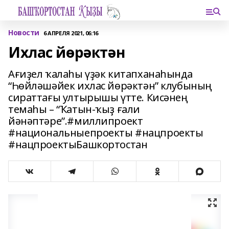
Новости
6 АПРЕЛЯ 2021, 06:16
Ихлас йөрәктән
Ағиҙел ҡалаһы үҙәк китапханаһында
“Һөйләшәйек ихлас йөрәктән” клубының
сираттағы ултырышы үтте. Кисәнең
темаһы – “Ҡатын-ҡыҙ ғали
йәнәптәре”.#миллипроект
#национальныепроекты #нацпроекты
#нацпроектыБашкортостан