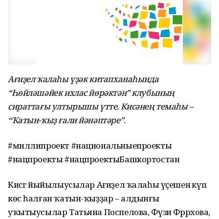
Ағиҙел ҡалаһы үҙәк китапханаһында
“Һөйләшәйек ихлас йөрәктән” клубының
сираттағы ултырышы үтте. Кисәнең темаһы –
“Ҡатын-ҡыҙ ғали йәнәптәре”.
#миллипроект #национальныепроекты
#нацпроекты #нацпроектыБашкортостан
Кисәгә йыйылыусылар Ағиҙел ҡалаһы үҫешенә күп
көс һалған ҡатын-ҡыҙҙар – алдынғы
уҡытыусылар Татьяна Поспелова, Фәүзиә Фәррәхова,