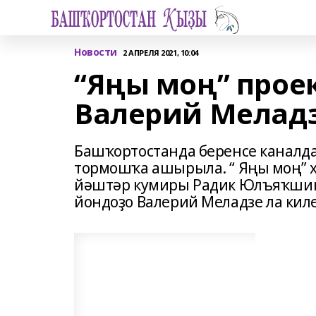
Новости
2 АПРЕЛЯ 2021, 10:04
“Яңы моң” прое
Валерий Мелад
Башҡортостанда беренсе каналд
тормошҡа ашырыла. “ Яңы моң” х
йәштәр кумиры Радик Юлъяҡшин 
йондоҙо Валерий Меладзе ла ки