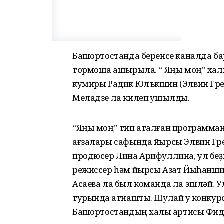
Башҡортостанда беренсе каналда б
тормошҡа ашырыла. “ Яңы моң” халы
кумиры Радик Юлъкшин (Элвин Грей
Меладзе ла килеп ҡушылды.
“Яңы моң” тип аталған программан
ағзалары сафында йырсы Элвин Гре
продюсер Лина Арифуллина, ул беҙ
режиссер һәм йырсы Азат Йыһаншин
Асаева ла был команда ла эшләй. У
турында ҡатнашты. Шулай уҡ конку
Башҡортостандың халыҡ артисы Фид