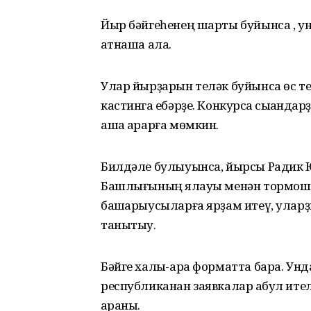
Йыр бәйгеһенең шарты буйынса , ун
ҡатнаша ала.
Улар йырҙарын теләк буйынса өс те
кастингҡа ебәрҙе. Конкурсҡа сыҡҡа
аша ҡарарға мөмкин.
Билдәле булыуынса, йырсы Радик 
Башлығының яҡлауы менән тормош
башҡарыусыларға ярҙам итеү, улар
танытыу.
Бәйге халыҡ-ара форматта бара. Унд
республиканан заявкалар ҡабул ите
ҡараны.