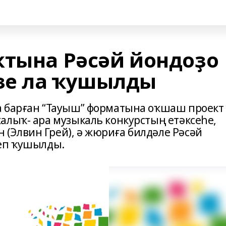
ктына Рәсәй йондоҙо
зе ла ҡушылды
а барған “Тауыш” форматына оҡшаш проект
алыҡ- ара музыкаль конкурстың етәксеһе,
(Элвин Грей), ә жюриға билдәле Рәсәй
леп ҡушылды.