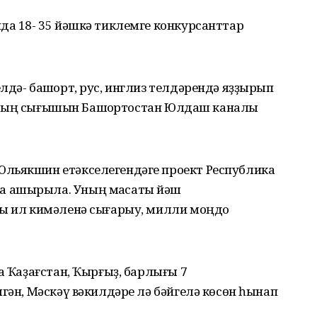
да 18- 35 йәшкә тиклемге конкурсанттар
лдә- башҡорт, рус, инглиз телдәрендә яҙҙырып
ндарҙың сығышын Башҡортостан Юлдаш каналы
Юльякшин етәкселегендәге проект Республика
а ашырыла. Уның маҡсаты йәш
ҙы ил кимәленә сығарыу, милли моңдо
а Ҡаҙағстан, Ҡырғыҙ, барлығы 7
лгән, Мәскәү вәкилдәре лә бәйгелә көсөн һынап