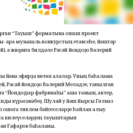
арған “Тауыш” форматына оҡшаш проект
ҡ- ара музыкаль конкурстың етәксеһе, йәштәр
), ә жюриға билдәле Рәсәй йондоҙо Валерий
ы йәнә эфирҙа көтөп ҡалалар. Уның баһалама
й, Рәсәй йондоҙо Валерий Меладзе, танылған
гә “Йондоҙҙар фабрикаһы” аша таныш, актер,
ды күрәсәкәбеҙ. Шулай уҡ йәш йырсы Гөлназ
л ошоға тиклем бәйгеселәрҙе һайлап алыу
рсҡа килеүселәрҙең тауыштарын
ан Ғафаров баһаланы.