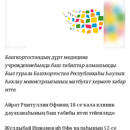
Башҡортостандың дүрт медицина
учреждениеһында баш табиптар алмашынды.
Был турала Башҡортостан Республикаһы Һаулыҡ
һаҡлау министрлығының матбуғат хеҙмәте хәбәр
итте.
Айрат Рәхмәтуллин Өфөнөң 18-се ҡала клиник
дауаханаһының баш табибы итеп тәғәйенләнде.
Жулдыбай Иржанов иһә Өфө ҡалаһының 52-се