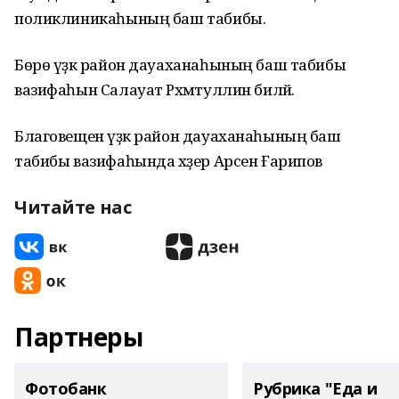
поликлиникаһының баш табибы.
Бөрө үҙәк район дауаханаһының баш табибы
вазифаһын Салауат Рәхмәтуллин биләй.
Благовещен үҙәк район дауаханаһының баш
табибы вазифаһында хәҙер Арсен Ғарипов
Читайте нас
Партнеры
Фотобанк
Рубрика "Еда и