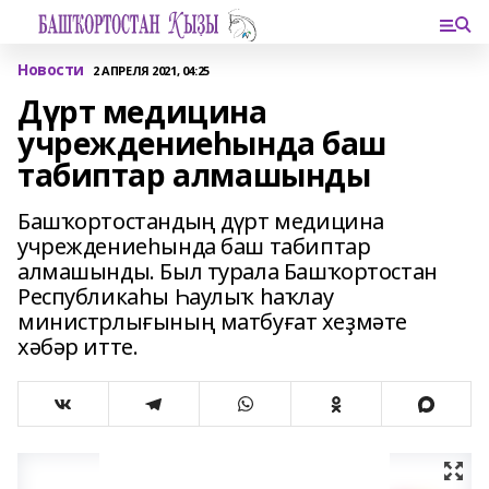
Новости
2 АПРЕЛЯ 2021, 04:25
Дүрт медицина
учреждениеһында баш
табиптар алмашынды
Башҡортостандың дүрт медицина
учреждениеһында баш табиптар
алмашынды. Был турала Башҡортостан
Республикаһы Һаулыҡ һаҡлау
министрлығының матбуғат хеҙмәте
хәбәр итте.