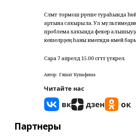
Сәләмәт тормош рәүеше тураһында һөйл
артына саҡырыла. Ул мультимедия
проблема хаҡында фекер алышыуҙа ҡ
кешеләрҙең һаны кәмегәндән-кәмей бары
Сара 7 апрелдә 15.00 сәғәттә үткәрелә.
Автор:
Гөлшат Ҡунафина
Читайте нас
Партнеры