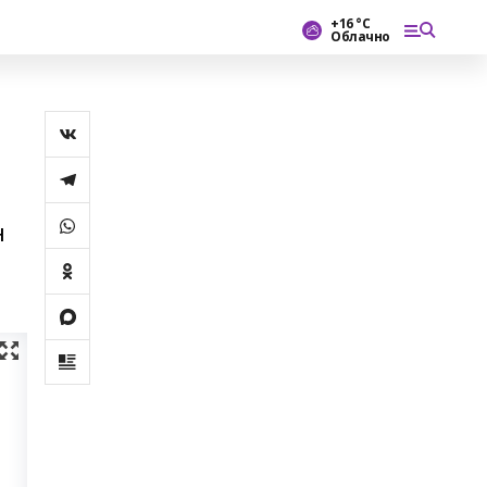
+16 °С
Облачно
н