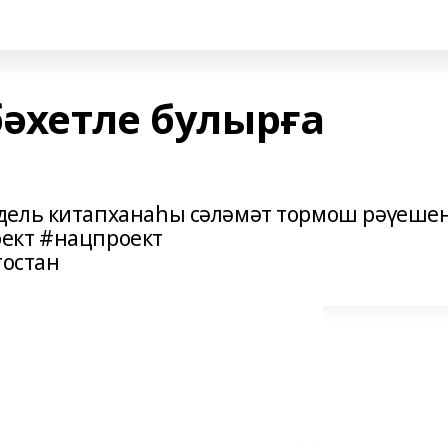
бәхетле булырға
дель китапханаһы сәләмәт тормош рәүеше
ект #нацпроект
остан