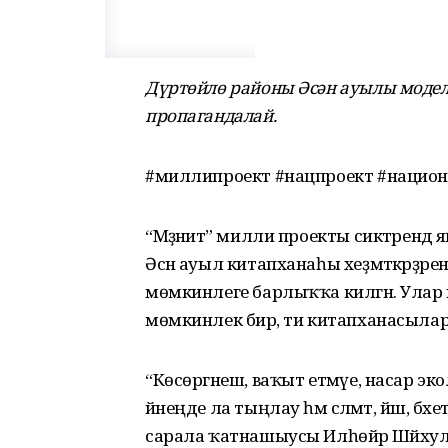
Дүртөйлө районы Әсән ауылы модел
пропагандалай.
#миллипроект #нацпроект #нацио
“Мәҙәниәт” милли проекты сиктәрендә
Әсән ауыл китапханаһы хеҙмәткәрҙә
мөмкинлеге барлыҡҡа килгән. Улар и
мөмкинлек бирә, ти китапханасылар
“Көсөргәнеш, ваҡыт етмәүе, насар эко
йәнеңде ла тыңлау һәм сәләмәт, йәш, бәх
сарала ҡатнашыусы Илһөйәр Шәйху