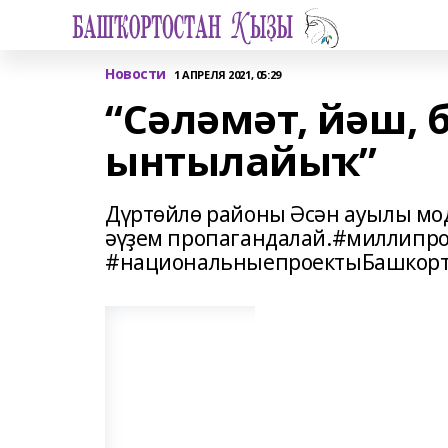
Новости
1 АПРЕЛЯ 2021, 05:29
“Сәләмәт, йәш, 
ынтылайыҡ”
Дүртөйлө районы Әсән ауылы мо
әүҙем пропагандалай.#миллипро
#национальныепроектыБашкорт