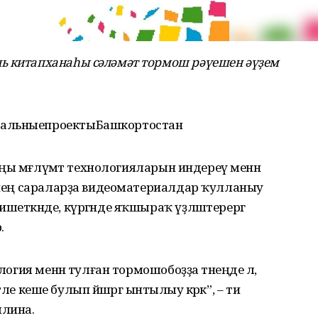
ь китапханаһы сәләмәт тормош рәүешен әүҙем
нальныепроектыБашкортостан
 яңы мәғлүмәт технологияларын индереү менән
ренең сараларҙа видеоматериалдар ҡулланыу
шеткәнде, күргәнде яҡшыраҡ үҙләштерергә
.
логия менән тулған тормошобоҙҙа тәнеңде лә,
етле кеше булып йәшәргә ынтылыу кәрәк”, – ти
ллина.