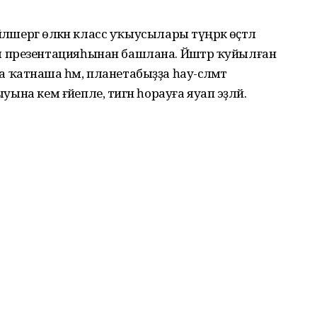
әшергә өлкән класс уҡыусылары түңәрәк өҫтәл
 презентацияһынан башлана. Йәштәр ҡуйылған
атнаша һәм, планетабыҙҙа һау-сәләмәт
уына кем ғәйепле, тигән һорауға яуап эҙләй.