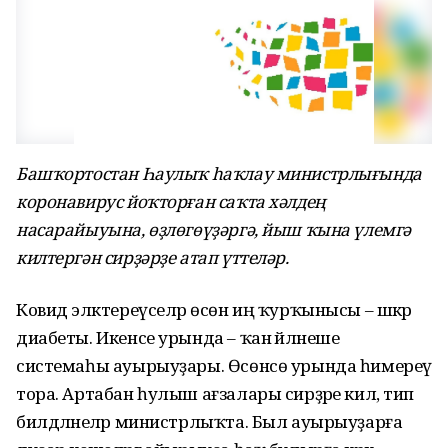
Башҡортостан Һаулыҡ һаҡлау министрлығында
коронавирус йоҡторған саҡта хәлдең
насарайыуына, өҙлөгөүҙәргә, йыш ҡына үлемгә
килтергән сирҙәрҙе атап үттеләр.
Ковид эләктереүселәр өсөн иң ҡурҡынысы – шәкәр
диабеты. Икенсе урында – ҡан әйләнеше
системаһы ауырыуҙары. Өсөнсө урында һимереү
тора. Артабан һулыш ағзалары сирҙәре килә, тип
билдәләнеләр министрлыҡта. Был ауырыуҙарға