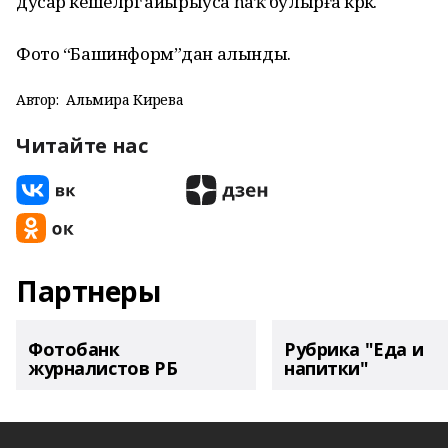
дусар кешеләргә айырыуса һаҡ булырға кәрәк.
Фото “Башинформ”дан алынды.
Автор:
Альмира Кирәева
Читайте нас
Партнеры
Фотобанк
Рубрика "Еда и
журналистов РБ
напитки"