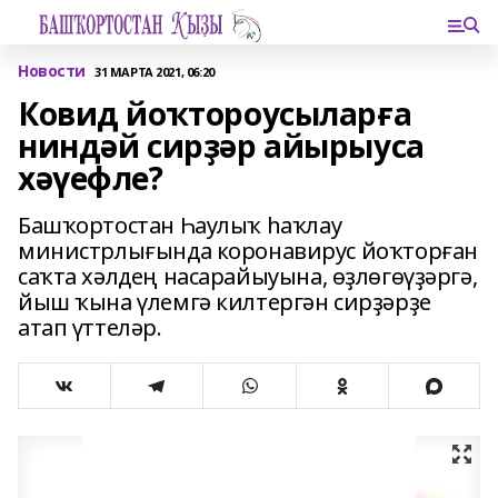
Новости
31 МАРТА 2021, 06:20
Ковид йоҡтороусыларға
ниндәй сирҙәр айырыуса
хәүефле?
Башҡортостан Һаулыҡ һаҡлау
министрлығында коронавирус йоҡторған
саҡта хәлдең насарайыуына, өҙлөгөүҙәргә,
йыш ҡына үлемгә килтергән сирҙәрҙе
атап үттеләр.