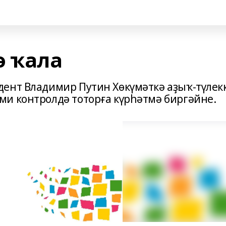
ө ҡала
ент Владимир Путин Хөкүмәткә аҙыҡ-түлек
и контролдә тоторға күрһәтмә биргәйне.