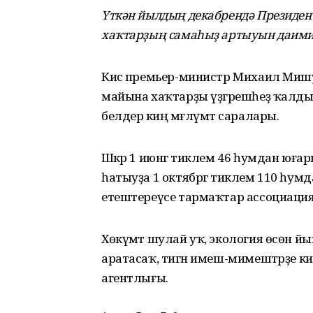
Үткән йылдың декабрендә Президен
хаҡтарҙың самаһыҙ артыуын даими 
Кисә премьер-министр Михаил Мишуст
майына хаҡтарҙы үҙгәрешһеҙ ҡалд
белдерә киң мәғлүмәт саралары.
Шәкәр 1 июнгә тиклем 46 һумдан юғ
һатыуҙа 1 октябргә тиклем 110 һу
етештереүсе тармаҡтар ассоциациял
Хөкүмәт шулай уҡ, экология өсөн йыйы
аратасаҡ, тигән имеш-мимештәрҙе ки
агентлығы.