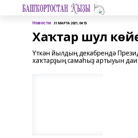
Новости
31 МАРТА 2021, 04:15
Хаҡтар шул көй
Үткән йылдың декабрендә Презид
хаҡтарҙың самаһыҙ артыуын даим