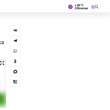
+29 °С
Облачно
кә