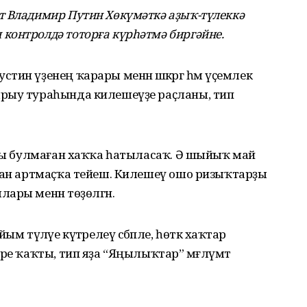
т Владимир Путин Хөкүмәткә аҙыҡ-түлеккә
контролдә тоторға күрһәтмә биргәйне.
ин үҙенең ҡарары менән шәкәргә һәм үҫемлек
ырыу тураһында килешеүҙе раҫланы, тип
ары булмаған хаҡҡа һатыласаҡ. Ә шыйыҡ май
мдан артмаҫҡа тейеш. Килешеү ошо ризыҡтарҙы
ары менән төҙөлгән.
м түләүе күтәрелеү сәбәпле, һөткә хаҡтар
ре ҡаҡты, тип яҙа “Яңылыҡтар” мәғлүмәт