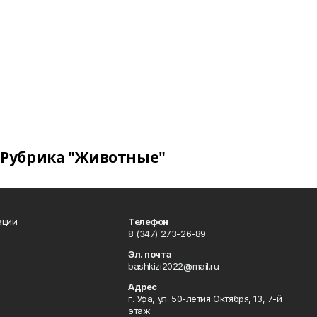
Рубрика "Животные"
ции.
Телефон
8 (347) 273-26-89
Эл. почта
bashkizi2022@mail.ru
Адрес
г. Уфа, ул. 50-летия Октября, 13, 7-й
этаж