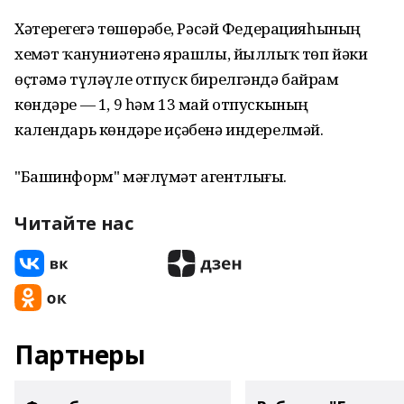
Хәтерегеҙгә төшөрәбеҙ, Рәсәй Федерацияһының
хеҙмәт ҡануниәтенә ярашлы, йыллыҡ төп йәки
өҫтәмә түләүле отпуск бирелгәндә байрам
көндәре — 1, 9 һәм 13 май отпускының
календарь көндәре иҫәбенә индерелмәй.
"Башинформ" мәғлүмәт агентлығы.
Читайте нас
Партнеры