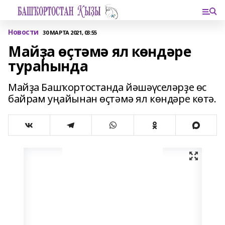
Новости
30 МАРТА 2021, 03:55
Майҙа өҫтәмә ял көндәре
тураһында
Майҙа Башҡортостанда йәшәүселәрҙе өс
байрам уңайынан өҫтәмә ял көндәре көтә.