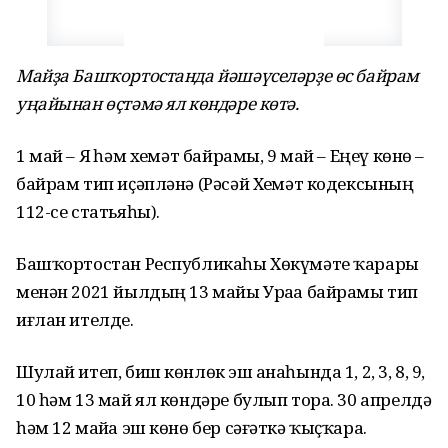
Майҙа Башҡортостанда йәшәүселәрҙе өс байрам
уңайынан өҫтәмә ял көндәре көтә.
1 май – Яҙ һәм хеҙмәт байрамы, 9 май – Еңеү көнө –
байрам тип иҫәпләнә (Рәсәй Хеҙмәт кодексының
112-се статьяһы).
Башҡортостан Республикаһы Хөкүмәте ҡарары
менән 2021 йылдың 13 майы Ураҙа байрамы тип
иғлан ителде.
Шулай итеп, биш көнлөк эш аҙнаһында 1, 2, 3, 8, 9,
10 һәм 13 май ял көндәре булып тора. 30 апрелдә
һәм 12 майҙа эш көнө бер сәғәткә ҡыҫҡара.