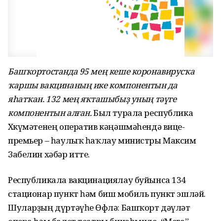
Башҡортостанда 95 мең кеше коронавирусҡа
ҡаршы вакцинаның ике компонентын да
яһатҡан. 132 мең яҡташыбыҙ уның тәүге
компонентын алған.
Был турала республика
Хөкүмәтенең оператив кәңәшмәһендә вице-
премьер – һаулыҡ һаҡлау министры Максим
Забелин хәбәр итте.
Республикала вакцинациялау буйынса 134
стационар пункт һәм биш мобиль пункт эшләй.
Шуларҙың дүртәүһе Өфөлә: Башҡорт дәүләт