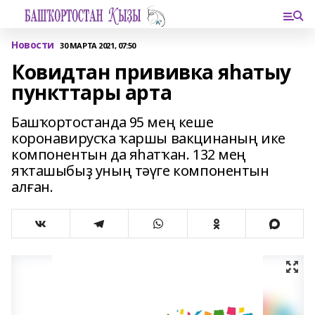
Новости
30 МАРТА 2021, 07:50
Ковидтан прививка яһатыу
пункттары арта
Башҡортостанда 95 мең кеше
коронавирусҡа ҡаршы вакцинаның ике
компонентын да яһатҡан. 132 мең
яҡташыбыҙ уның тәүге компонентын
алған.