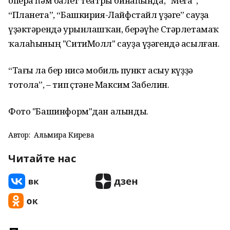
опера һәм балет театры бинаһында, “Мега”,
“Планета”, “Башкирия-Лайфстайл үҙәге” сауҙа
үҙәктәрендә урынлашҡан, берәүһе Стәрлетамаҡ
ҡалаһының "СитиМолл" сауҙа үҙәгендә асылған.
“Тағы ла бер нисә мобиль пункт асыу күҙҙә
тотола”, – тип өҫтәне Максим Забелин.
Фото "Башинформ"дан алынды.
Автор:
Альмира Кирәева
Читайте нас